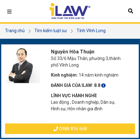
Trang chủ
Tìm kiếm luật sư
Tỉnh Vĩnh Long
Nguyễn Hòa Thuận
Nguyễn Hòa Thuận
Số 33/6 Mậu Thân, phường 3,thành
phố Vĩnh Long
Kinh nghiệm:
14 năm kinh nghiệm
ĐÁNH GIÁ CỦA ILAW:
8.8
LĨNH VỰC HÀNH NGHỀ
Lao động , Doanh nghiệp, Dân sự,
Hình sự, Hôn nhân gia đình
0988 816 668