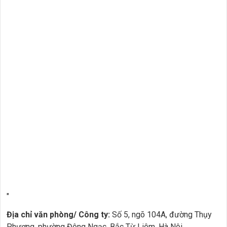
"
Địa chỉ văn phòng/ Công ty:
Số 5, ngõ 104A, đường Thụy
Phương, phường Đông Ngạc, Bắc Từ Liêm, Hà Nôi