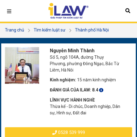
Trang chủ
Tìm kiếm luật sư
Thành phố Hà Nội
Quận Bắc Từ Liêm
Nguyễn Minh Thành
Nguyễn Minh Thành
Số 5, ngõ 104A, đường Thụy
Phương, phường Đông Ngạc, Bắc Từ
Liêm, Hà Nôi
Kinh nghiệm:
15 năm kinh nghiệm
ĐÁNH GIÁ CỦA ILAW:
8.4
LĨNH VỰC HÀNH NGHỀ
Thừa kế - Di chúc, Doanh nghiệp, Dân
sự, Hình sự, Đất đai
0528 539 999