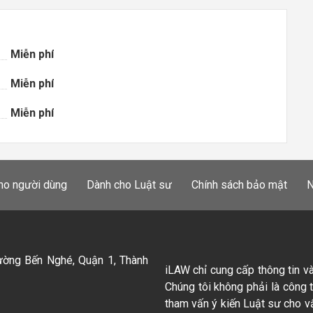
Miễn phí
Miễn phí
Miễn phí
ho người dùng
Dành cho Luật sư
Chính sách bảo mật
N
ường Bến Nghé, Quận 1, Thành
iLAW chỉ cung cấp thông tin v
Chúng tôi không phải là công 
tham vấn ý kiến Luật sư cho v