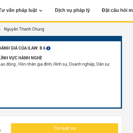
Tư vấn pháp luật
Dịch vụ pháp lý
Đặt câu hỏi m
Nguyễn Thanh Chung
ĐÁNH GIÁ CỦA ILAW:
8.6
LĨNH VỰC HÀNH NGHỀ
Lao động , Hôn nhân gia đình, Hình sự, Doanh nghiệp, Dân sự
Tìm luật sư
n