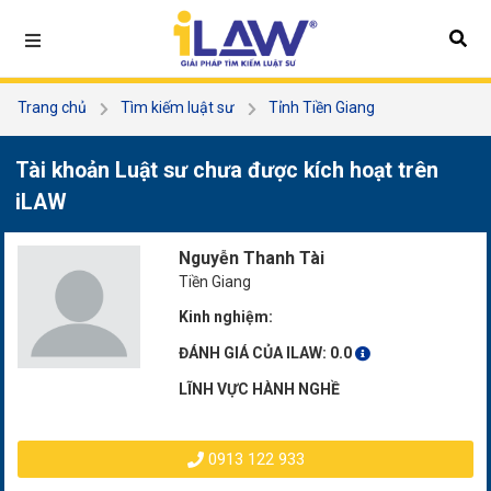
Trang chủ
Tìm kiếm luật sư
Tỉnh Tiền Giang
Nguyễn Thanh Tài
Tài khoản Luật sư chưa được kích hoạt trên
iLAW
Nguyễn Thanh Tài
Tiền Giang
Kinh nghiệm:
ĐÁNH GIÁ CỦA ILAW:
0.0
LĨNH VỰC HÀNH NGHỀ
0913 122 933