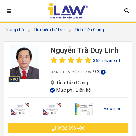
Trang chủ
Tìm kiếm luật sư
Tỉnh Tiền Giang
Nguyễn Trà Duy Linh
Nguyễn Trà Duy Linh
363 nhận xét
9.3
ĐÁNH GIÁ CỦA ILAW
Tỉnh Tiền Giang
Mức phí: Liên hệ
View more
0982 396 496