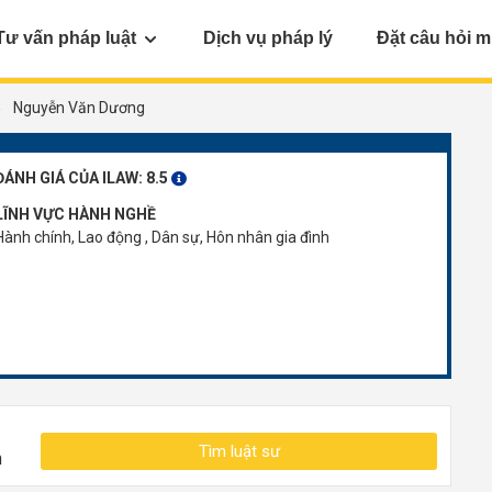
Tư vấn pháp luật
Dịch vụ pháp lý
Đặt câu hỏi m
Nguyễn Văn Dương
ĐÁNH GIÁ CỦA ILAW:
8.5
LĨNH VỰC HÀNH NGHỀ
Hành chính, Lao động , Dân sự, Hôn nhân gia đình
Tìm luật sư
n