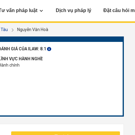
Tư vấn pháp luật
Dịch vụ pháp lý
Đặt câu hỏi m
g Tàu
Nguyễn Văn Hoà
ĐÁNH GIÁ CỦA ILAW:
8.1
LĨNH VỰC HÀNH NGHỀ
Hành chính