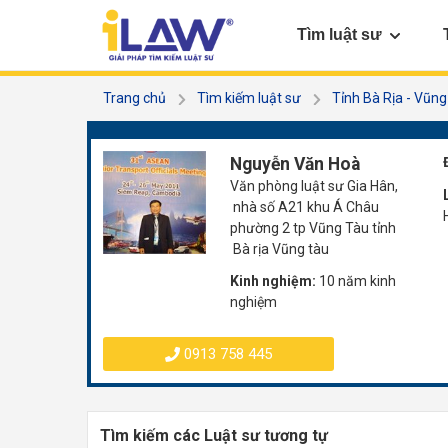
Tìm luật sư
Trang chủ
Tìm kiếm luật sư
Tỉnh Bà Rịa - Vũn
Nguyễn Văn Hoà
Văn phòng luật sư Gia Hân,
nhà số A21 khu Á Châu
phường 2 tp Vũng Tàu tỉnh
Bà rịa Vũng tàu
Kinh nghiệm:
10 năm kinh
nghiệm
0913 758 445
Tìm kiếm các Luật sư tương tự