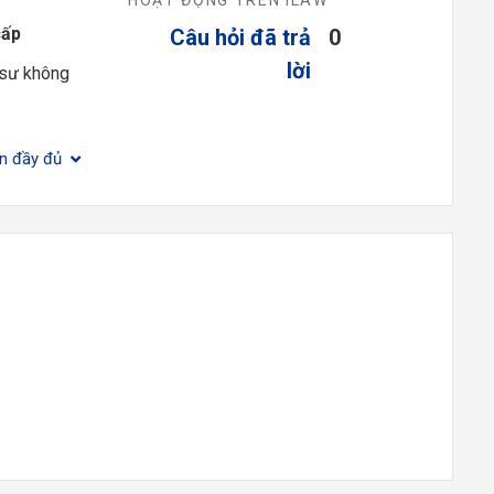
cấp
Câu hỏi đã trả
0
lời
 sư không
ện đầy đủ