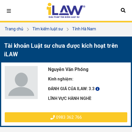
Trang chủ
Tìm kiếm luật sư
Tỉnh Hà Nam
Nguyễn Văn Phóng
Tài khoản Luật sư chưa được kích hoạt trên
iLAW
Nguyễn Văn Phóng
Kinh nghiệm:
ĐÁNH GIÁ CỦA ILAW:
3.3
LĨNH VỰC HÀNH NGHỀ
0983 362 766