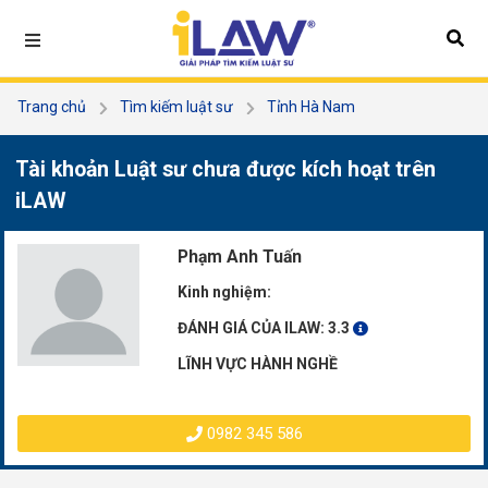
Trang chủ
Tìm kiếm luật sư
Tỉnh Hà Nam
Phạm Anh Tuấn
Tài khoản Luật sư chưa được kích hoạt trên
iLAW
Phạm Anh Tuấn
Kinh nghiệm:
ĐÁNH GIÁ CỦA ILAW:
3.3
LĨNH VỰC HÀNH NGHỀ
0982 345 586