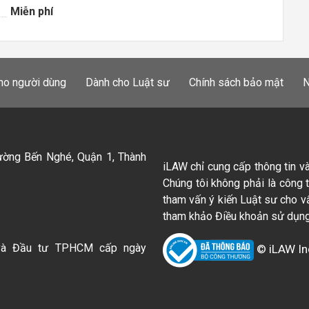
Miễn phí
ho người dùng
Dành cho Luật sư
Chính sách bảo mật
N
ường Bến Nghé, Quận 1, Thành
iLAW chỉ cung cấp thông tin v
Chúng tôi không phải là công 
tham vấn ý kiến Luật sư cho v
tham khảo Điều khoản sử dụng
và Đầu tư TPHCM cấp ngày
© iLAW In