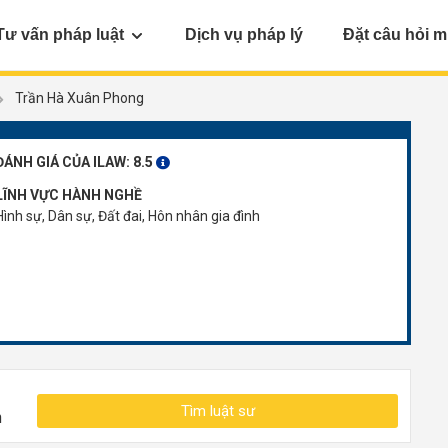
Tư vấn pháp luật
Dịch vụ pháp lý
Đặt câu hỏi m
Trần Hà Xuân Phong
ĐÁNH GIÁ CỦA ILAW:
8.5
LĨNH VỰC HÀNH NGHỀ
Hình sự, Dân sự, Đất đai, Hôn nhân gia đình
Tìm luật sư
n