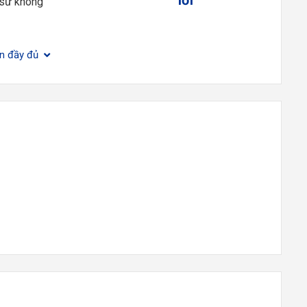
 sư không
ện đầy đủ