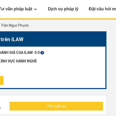
Tư vấn pháp luật
Dịch vụ pháp lý
Đặt câu hỏi m
Trần Ngọc Phước
 trên iLAW
ĐÁNH GIÁ CỦA ILAW:
0.0
LĨNH VỰC HÀNH NGHỀ
Tìm luật sư
n