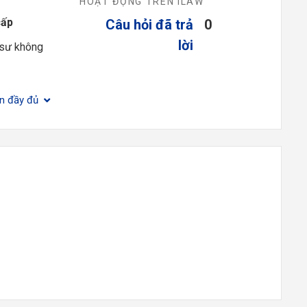
HOẠT ĐỘNG TRÊN ILAW
cấp
Câu hỏi đã trả
0
lời
 sư không
ện đầy đủ