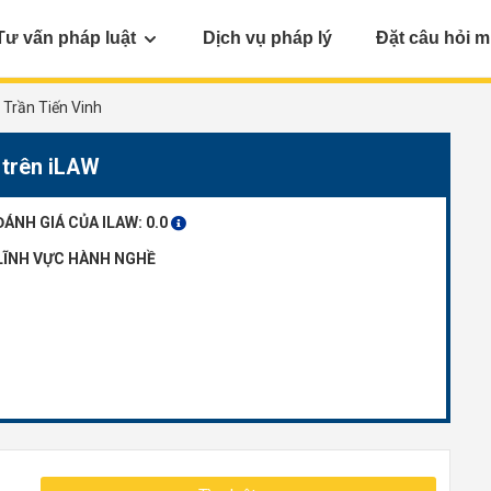
Tư vấn pháp luật
Dịch vụ pháp lý
Đặt câu hỏi m
Trần Tiến Vinh
 trên iLAW
ĐÁNH GIÁ CỦA ILAW:
0.0
LĨNH VỰC HÀNH NGHỀ