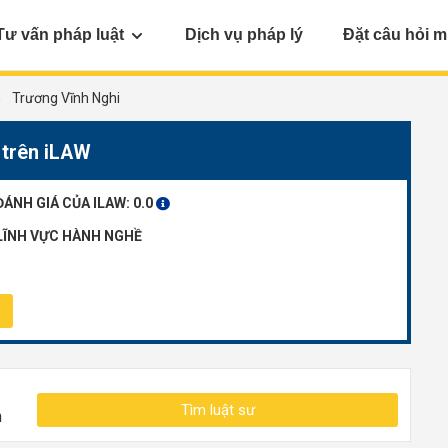
Tư vấn pháp luật
Dịch vụ pháp lý
Đặt câu hỏi m
Trương Vĩnh Nghi
 trên iLAW
ĐÁNH GIÁ CỦA ILAW:
0.0
LĨNH VỰC HÀNH NGHỀ
Tìm luật sư
n