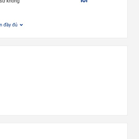
 sư không
ện đầy đủ