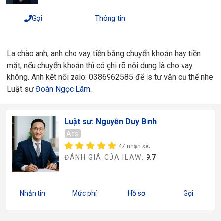
Gọi
Thông tin
La chào anh, anh cho vay tiền bằng chuyển khoản hay tiền
mặt, nếu chuyển khoản thì có ghi rõ nội dung là cho vay
không. Anh kết nối zalo: 0386962585 để ls tư vấn cụ thể nhe
Luật sư
Đoàn Ngọc Lâm
.
Luật sư: Nguyễn Duy Binh
Ads
47 nhận xét
ĐÁNH GIÁ CỦA ILAW:
9.7
Nhắn tin
Mức phí
Hồ sơ
Gọi