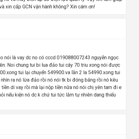
c và xin cấp GCN vận hành không? Xin cám ơn!
y no nói là vay dc no có cccd 019088007243 nguyễn ngọc
. Noi chung tui bi lua đảo tui cây 70 triu xong nói được
00.xong tui lại chuyển 549900.va lần 2 la 54990.xong tui
k nhìn ra nó lừa đảo rồi nó nói tk bi đóng băng rồi nó kêu
 tiền di vay rồi mà lại nộp tiền nữa nó nói chị yên tam đi e
 hỏi nếu kiện nó dc k chứ tui tức lắm tự nhiên dang thiếu