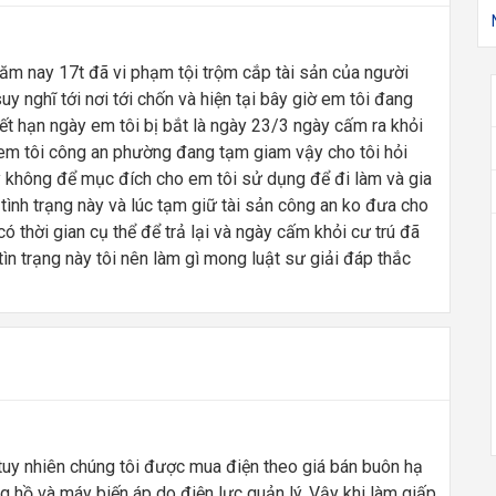
ăm nay 17t đã vi phạm tội trộm cắp tài sản của người
y nghĩ tới nơi tới chốn và hiện tại bây giờ em tôi đang
ết hạn ngày em tôi bị bắt là ngày 23/3 ngày cấm ra khỏi
a em tôi công an phường đang tạm giam vậy cho tôi hỏi
hay không để mục đích cho em tôi sử dụng để đi làm và gia
 tình trạng này và lúc tạm giữ tài sản công an ko đưa cho
ó thời gian cụ thể để trả lại và ngày cấm khỏi cư trú đã
tìn trạng này tôi nên làm gì mong luật sư giải đáp thắc
tuy nhiên chúng tôi được mua điện theo giá bán buôn hạ
g hồ và máy biến áp do điện lực quản lý. Vậy khi làm giấp