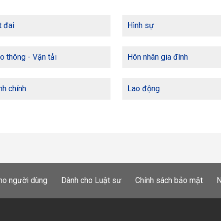
 đai
Hình sự
o thông - Vận tải
Hôn nhân gia đình
h chính
Lao động
ho người dùng
Dành cho Luật sư
Chính sách bảo mật
N