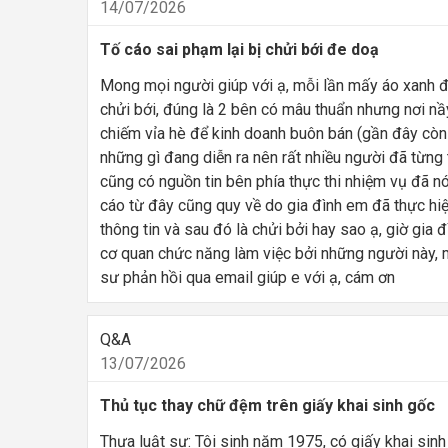
14/07/2026
Tố cáo sai phạm lại bị chửi bới đe doạ
Mong mọi người giúp với ạ, mỗi lần mấy áo xanh đi
chửi bới, đúng là 2 bên có mâu thuẩn nhưng nơi nầy
chiếm vỉa hè để kinh doanh buôn bán (gần đây còn 
những gì đang diễn ra nên rất nhiều người đã từng 
cũng có nguồn tin bên phía thực thi nhiệm vụ đã nó
cáo từ đây cũng quy về do gia đình em đã thực hiệ
thông tin và sau đó là chửi bởi hay sao ạ, giờ gia
cơ quan chức năng làm việc bởi những người này,
sư phản hồi qua email giúp e với ạ, cám ơn
Q&A
13/07/2026
Thủ tục thay chữ đệm trên giấy khai sinh gốc
Thưa luật sư: Tôi sinh năm 1975, có giấy khai sin