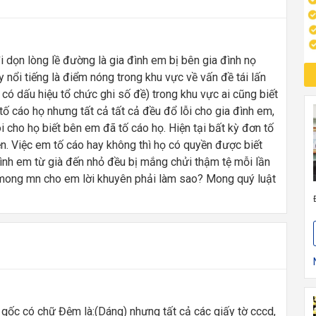
 dọn lòng lề đường là gia đình em bị bên gia đình nọ
 nổi tiếng là điểm nóng trong khu vực về vấn đề tái lấn
có dấu hiệu tổ chức ghi số đề) trong khu vực ai cũng biết
tố cáo họ nhưng tất cả tất cả đều đổ lỗi cho gia đình em,
i cho họ biết bên em đã tố cáo họ. Hiện tại bất kỳ đơn tố
n. Việc em tố cáo hay không thì họ có quyền được biết
 đình em từ già đến nhỏ đều bị mắng chửi thậm tệ mỗi lần
 mong mn cho em lời khuyên phải làm sao? Mong quý luật
h gốc có chữ Đệm là:(Dáng) nhưng tất cả các giấy tờ cccd,