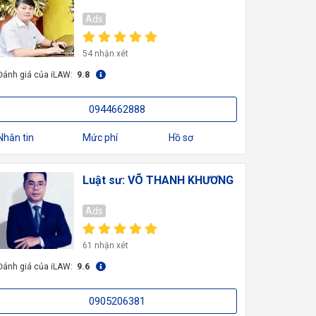
Ads
54 nhận xét
Đánh giá của iLAW:
9.8
0944662888
Nhắn tin
Mức phí
Hồ sơ
Luật sư: VÕ THANH KHƯƠNG
Ads
61 nhận xét
Đánh giá của iLAW:
9.6
0905206381