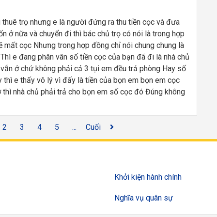
thuê trọ nhưng e là người đứng ra thu tiền cọc và đưa
ở nữa và chuyển đi thì bác chủ trọ có nói là trong hợp
sẽ mất cọc Nhưng trong hợp đồng chỉ nói chung chung là
Thì e đang phân vân số tiền cọc của bạn đã đi là nhà chủ
g vẫn ở chứ không phải cả 3 tụi em đều trả phòng Hay số
 thì e thấy vô lý vì đấy là tiền của bọn em bọn em cọc
thì nhà chủ phải trả cho bọn em số cọc đó Đúng không
2
3
4
5
...
Cuối
Khởi kiện hành chính
Nghĩa vụ quân sự