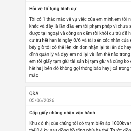
Hỏi về tố tụng hình sự
Tôi có 1 thắc mắc về vụ việc của em mình,em tôi n
khác và đây là lần đầu em tôi phạm pháp vì chưa su
được tại ngoại và công an cấm rời khỏi cư trú đã h
cư trú hết hạn là ngày 8/6 và tài sản các nhân củ
bây giờ tôi có thể lên xin đơn nhận lại tài ẩn đc 
đình quản lý và dạy em nó lại và làm thế nào trong
em tôi giấy tạm giữ tài sản bị tạm giữ và cũng ko c
hết ha j bên đó không gọi thông báo hay j cả trong 
mắc
Q&A
05/06/2026
Cấp giấy chúng nhận vận hành
Khu đô thị của chúng tôi có trạm biến áp 1000kva 
thế 0,4 kv sau đồng hồ tổng phía hạ thế. Trước đồn