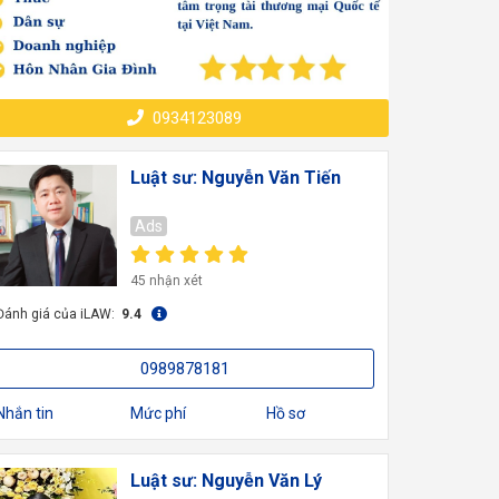
0934123089
Luật sư: Nguyễn Văn Tiến
Ads
45 nhận xét
Đánh giá của iLAW:
9.4
0989878181
Nhắn tin
Mức phí
Hồ sơ
Luật sư: Nguyễn Văn Lý