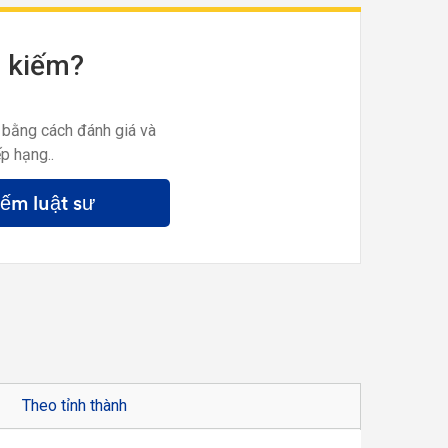
m kiếm?
 bằng cách đánh giá và
p hạng..
iếm luật sư
Theo tỉnh thành