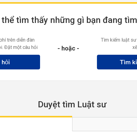
thể tìm thấy những gì bạn đang tì
phí trên diễn đàn
Tìm kiếm luật sư
i. Đặt một câu hỏi
xế
- hoặc -
 hỏi
Tìm k
Duyệt tìm Luật sư