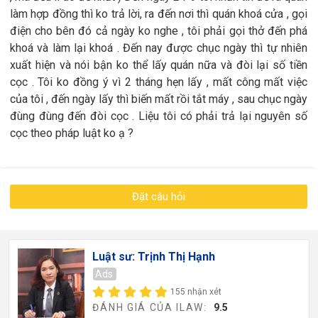
làm hợp đồng thì ko trả lời, ra đến nơi thì quán khoá cửa , gọi
điện cho bên đó cả ngày ko nghe , tôi phải gọi thở đến phá
khoá và làm lại khoá . Đến nay được chục ngày thì tự nhiên
xuất hiện và nói bận ko thể lấy quán nữa và đòi lại số tiền
cọc . Tôi ko đồng ý vì 2 tháng hẹn lấy , mất công mất việc
của tôi , đến ngày lấy thì biến mất rồi tắt máy , sau chục ngày
đùng đùng đến đòi cọc . Liệu tôi có phải trả lại nguyên số
cọc theo pháp luật ko ạ ?
Đặt câu hỏi
Luật sư: Trịnh Thị Hạnh
Ads
155 nhận xét
ĐÁNH GIÁ CỦA ILAW:
9.5