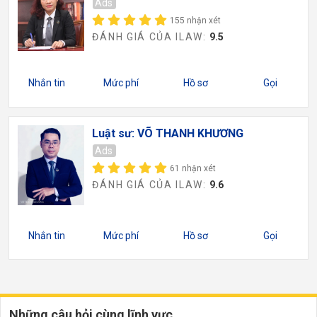
Ads
155 nhận xét
ĐÁNH GIÁ CỦA ILAW:
9.5
Nhắn tin
Mức phí
Hồ sơ
Gọi
Luật sư: VÕ THANH KHƯƠNG
Ads
61 nhận xét
ĐÁNH GIÁ CỦA ILAW:
9.6
Nhắn tin
Mức phí
Hồ sơ
Gọi
Những câu hỏi cùng lĩnh vực