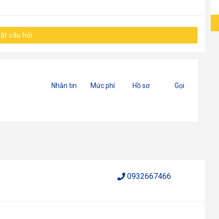
ặt câu hỏi
Nhắn tin
Mức phí
Hồ sơ
Gọi
0932667466