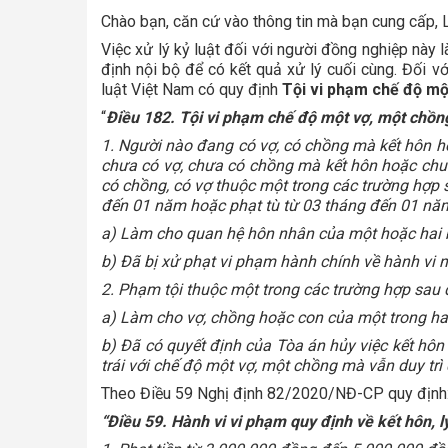
Chào bạn, căn cứ vào thông tin mà bạn cung cấp, L
Việc xử lý kỷ luật đối với người đồng nghiệp này 
định nội bộ để có kết quả xử lý cuối cùng. Đối v
luật Việt Nam có quy định
Tội vi phạm chế độ mộ
“
Điều 182. Tội vi phạm chế độ một vợ, một chồn
1. Người nào đang có vợ, có chồng mà kết hôn 
chưa có vợ, chưa có chồng mà kết hôn hoặc chu
có chồng, có vợ thuộc một trong các trường hợp s
đến 01 năm hoặc phạt tù từ 03 tháng đến 01 nă
a) Làm cho quan hệ hôn nhân của một hoặc hai b
b) Đã bị xử phạt vi phạm hành chính về hành vi 
2. Phạm tội thuộc một trong các trường hợp sau đ
a) Làm cho vợ, chồng hoặc con của một trong hai
b) Đã có quyết định của Tòa án hủy việc kết hô
trái với chế độ một vợ, một chồng mà vẫn duy trì
Theo Điều 59 Nghị định 82/2020/NĐ-CP quy định
“Điều 59. Hành vi vi phạm quy định về kết hôn,