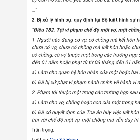
…”
2. Bị xử lý hình sự: quy định tại Bộ luật hình 
“Điều 182. Tội vi phạm chế độ một vợ, một chồn
1. Người nào đang có vợ, có chồng mà kết hôn 
chưa có vợ, chưa có chồng mà kết hôn hoặc chu
có chồng, có vợ thuộc một trong các trường hợp s
đến 01 năm hoặc phạt tù từ 03 tháng đến 01 nă
a) Làm cho quan hệ hôn nhân của một hoặc hai b
b) Đã bị xử phạt vi phạm hành chính về hành vi 
2. Phạm tội thuộc một trong các trường hợp sau đ
a) Làm cho vợ, chồng hoặc con của một trong hai
b) Đã có quyết định của Tòa án hủy việc kết hô
trái với chế độ một vợ, một chồng mà vẫn duy trì
Trân trọng.
Luật sư
Cao Sỹ Hưng
.