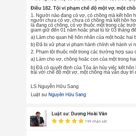
Điều 182. Tội vi phạm chế độ một vợ, một ch
1. Người nào đang có vợ, có chồng mà kết hôn 
người chưa có vợ, chưa có chồng mà kết hôn ho
là đang có chồng, có vợ thuộc một trong các trườ
giam giữ đến 01 năm hoặc phạt tù từ 03 tháng đ
a) Làm cho quan hệ hôn nhân của một hoặc hai b
b) Đã bị xử phạt vi phạm hành chính về hành vi 
2. Phạm tội thuộc một trong các trường hợp sau đ
a) Làm cho vợ, chồng hoặc con của một trong hai
b) Đã có quyết định của Tòa án hủy việc kết hô
trái với chế độ một vợ, một chồng mà vẫn duy trì
LS Nguy
ễn Hữu Sang
Luật sư
Nguyễn Hữu Sang
.
Luật sư: Dương Hoài Vân
199 nhận xét