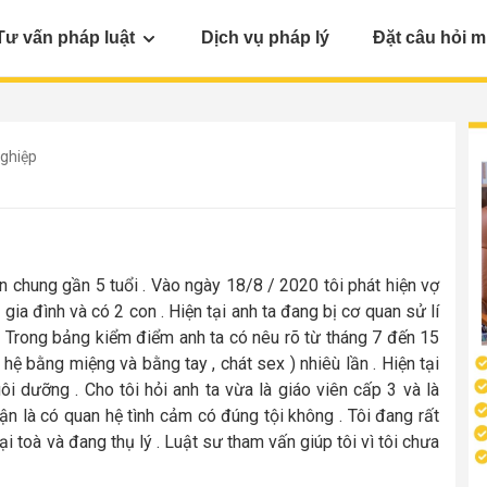
Tư vấn pháp luật
Dịch vụ pháp lý
Đặt câu hỏi m
nghiệp
 chung gần 5 tuổi . Vào ngày 18/8 / 2020 tôi phát hiện vợ
 gia đình và có 2 con . Hiện tại anh ta đang bị cơ quan sử lí
 . Trong bảng kiểm điểm anh ta có nêu rõ từ tháng 7 đến 15
 hệ bằng miệng và bằng tay , chát sex ) nhiêù lần . Hiện tại
ôi dưỡng . Cho tôi hỏi anh ta vừa là giáo viên cấp 3 và là
ận là có quan hệ tình cảm có đúng tội không . Tôi đang rất
tại toà và đang thụ lý . Luật sư tham vấn giúp tôi vì tôi chưa