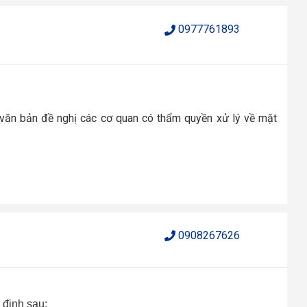
0977761893
 văn bản đề nghị các cơ quan có thẩm quyền xử lý về mặt
0908267626
 định sau: