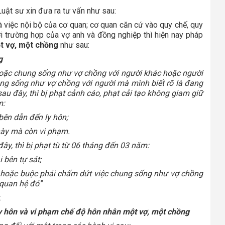
uật sư xin đưa ra tư vấn như sau:
là việc nội bộ của cơ quan; cơ quan căn cứ vào quy chế, quy
ới trường hợp của vợ anh và đồng nghiệp thì hiện nay pháp
t vợ, một chồng
như sau:
g
hoặc chung sống như vợ chồng với người khác hoặc người
ng sống như vợ chồng với người mà mình biết rõ là đang
au đây, thì bị phạt cảnh cáo, phạt cải tạo không giam giữ
m:
ên dẫn đến ly hôn;
này mà còn vi phạm.
ây, thì bị phạt tù từ 06 tháng đến 03 năm:
 bên tự sát;
n hoặc buộc phải chấm dứt việc chung sống như vợ chồng
 quan hệ đó
.”
:
 ly hôn và vi phạm chế độ hôn nhân một vợ, một chồng