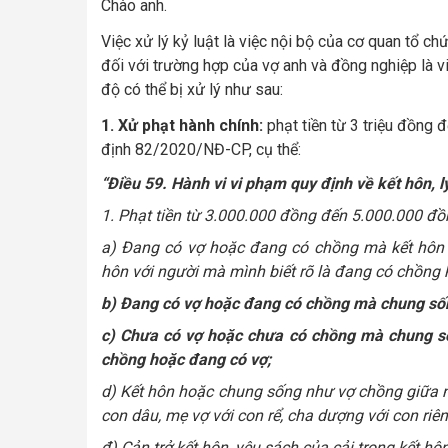
Chào anh.
Việc xử lý kỷ luật là việc nội bộ của cơ quan tổ c
đối với trường hợp của vợ anh và đồng nghiệp là v
độ có thể bị xử lý như sau:
1. Xử phạt hành chính:
phạt tiền từ 3 triệu đồng 
định
82/2020/NĐ-CP
, cụ thể:
“Điều 59. Hành vi vi phạm quy định về kết hôn,
1. Phạt tiền từ 3.000.000 đồng đến 5.000.000 đồn
a) Đang có vợ hoặc đang có chồng mà kết hôn 
hôn với người mà mình biết rõ là đang có chồng 
b) Đang có vợ hoặc đang có chồng mà chung sốn
c) Chưa có vợ hoặc chưa có chồng mà chung số
chồng hoặc đang có vợ;
d) Kết hôn hoặc chung sống như vợ chồng giữa ng
con dâu, mẹ vợ với con rể, cha dượng với con riê
đ) Cản trở kết hôn, yêu sách của cải trong kết hôn