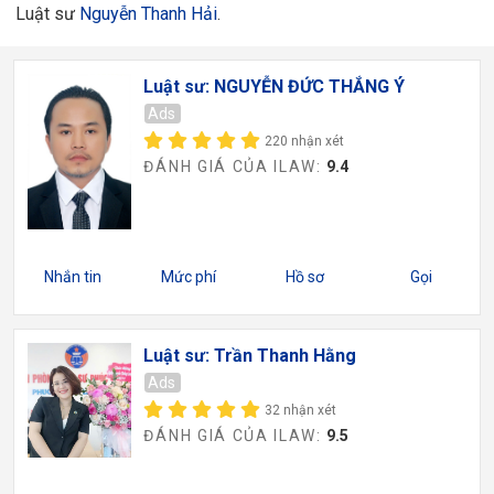
Luật sư
Nguyễn Thanh Hải
.
Luật sư: NGUYỄN ĐỨC THẮNG Ý
Ads
220 nhận xét
ĐÁNH GIÁ CỦA ILAW:
9.4
Nhắn tin
Mức phí
Hồ sơ
Gọi
Luật sư: Trần Thanh Hằng
Ads
32 nhận xét
ĐÁNH GIÁ CỦA ILAW:
9.5