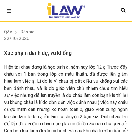
Q&A
Dân sự
22/10/2020
Xúc phạm danh dự, vu khống
Hiện tại cháu đang là học sinh ạ, năm nay lớp 12 ạ Trước đây
cháu với 1 bạn trong lớp có mâu thuẫn, đã được lên giám
hiệu làm việc ạ. Lí do là vì cháu bị đặt điều vu khống xui các
bạn đánh nhau, và là do giáo viên chủ nhiệm chưa tìm hiểu
sự việc nhưng đã lan truyền là do cháu làm còn bạn kia thì lại
vu khống cháu là lí do dẫn đến việc đánh nhau ( việc này cháu
được minh oan nhưng ko hoàn toàn ạ, giáo viên cũng ngăn
ko cho làm to lên ạ rồi làm to chuyện 2 bạn kia đánh nhau lên
để lấp đi, gia đình cháu cũng ko muốn ồn ào nên cho qua ạ ).
Còn bạn kia luôn được cô bênh và sau khi nhà trường bảo về