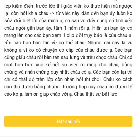
lớp kiểm điểm trước lớp thì giáo viên ko thực hiện mà ngược
lại còn nói khịa cháu -> từ việc này dẫn đến bạn ấy luôn ko
sửa đổi biết lỗi của mình ạ, cô sau vụ đấy cũng cố tình xếp
cháu ngồi gần bạn ấy, tầm 1 năm rồi ạ. Hiện tại bạn ấy có
mang lên cho các bạn xem 1 clip đồi trụy bảo là của cháu ạ.
Rồi các bạn bàn tán về cơ thể cháu. Nhưng cái này là vu
khống ạ vì ko có chuyện có clip của cháu được ạ. Các bạn
cũng giấu cháu rồi bàn tán sau lưng và trêu chọc cháu. Chỉ có
một bạn bức xúc kể hết sự việc rõ ràng cho cháu, bằng
chứng và nhân chứng duy nhất cháu có ạ. Các bạn còn lại thì
chỉ có thái độ trên lớp còn nhắn hỏi thì chối. Cháu ko cách
nào thu được bằng chứng. Trường hợp này cháu có được tố
cáo ko ạ, làm ơn giúp cháp với ạ. Cháu thật sự bất lực
Đặt câu hỏi