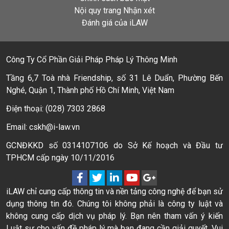
Nội quy trang Nhận xét
Đánh giá của iLAW
Công Ty Cổ Phần Giải Pháp Pháp Lý Thông Minh
Tầng 6,7 Toà nhà Friendship, số 31 Lê Duẩn, Phường Bến
Nghé, Quận 1, Thành phố Hồ Chí Minh, Việt Nam
Điện thoại: (028) 7303 2868
Email: cskh@i-law.vn
GCNĐKKD số 0314107106 do Sở Kế hoạch và Đầu tư
TPHCM cấp ngày 10/11/2016
iLAW chỉ cung cấp thông tin và nền tảng công nghệ để bạn sử
dụng thông tin đó. Chúng tôi không phải là công ty luật và
không cung cấp dịch vụ pháp lý. Bạn nên tham vấn ý kiến
Luật sư cho vấn đề pháp lý mà bạn đang cần giải quyết. Vui