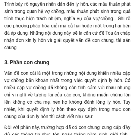
Trình bày rõ nguyên nhân dẫn đến ly hôn, các mâu thuẫn phát
sinh trong quan hệ vợ chồng, mâu thuẫn phát sinh trong quá
trình thực hiện trách nhiệm, nghĩa vụ của vợ/chồng… Ghi rõ
các phương pháp hòa giải mà cả hai hoặc một trong hai bên
đã áp dụng. Những nội dung này sẽ là căn cứ để Tòa án chấp
nhận đơn xin ly hôn và giải quyết vấn đề con chung, tài sản
chung.
3. Phần con chung
Vấn đề con cái là một trong những nội dung khiến nhiều cặp
vợ chồng băn khoăn nhất trong việc quyết định ly hôn. Có
nhiều cặp vợ chồng đã không còn tình cảm với nhau nhưng
chỉ vì nghĩ về tương lai của các con, không muốn chúng lớn
lên không có cha mẹ, nên họ không đành lòng ly hôn. Tuy
nhiên, khi quyết định ly hôn theo quy định trong mục con
chung của đơn ly hôn thì cách viết như sau:
Đối với phần này, trường hợp đã có con chung: cung cấp đầy
đủ các thông tin như: tên, ngày tháng năm sinh, giới tính…