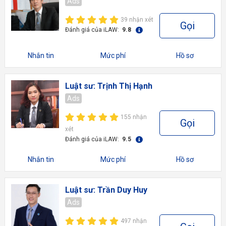
Ads
39 nhận xét
Gọi
Đánh giá của iLAW:
9.8
Nhắn tin
Mức phí
Hồ sơ
Luật sư: Trịnh Thị Hạnh
Ads
155 nhận
Gọi
xét
Đánh giá của iLAW:
9.5
Nhắn tin
Mức phí
Hồ sơ
Luật sư: Trần Duy Huy
Ads
497 nhận