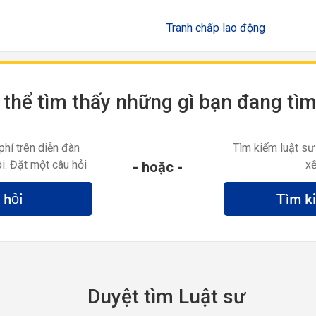
Tranh chấp lao động
thể tìm thấy những gì bạn đang tì
phí trên diễn đàn
Tìm kiếm luật sư
i. Đặt một câu hỏi
xế
- hoặc -
 hỏi
Tìm k
Duyệt tìm Luật sư