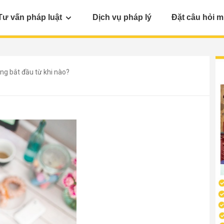
Tư vấn pháp luật
Dịch vụ pháp lý
Đặt câu hỏi m
áng bắt đầu từ khi nào?