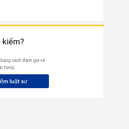
m kiếm?
 bằng cách đánh giá và
p hạng..
iếm luật sư