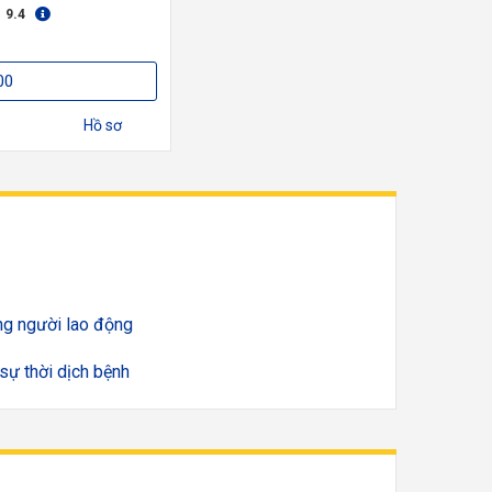
:
9.4
00
Hồ sơ
ng người lao động
sự thời dịch bệnh