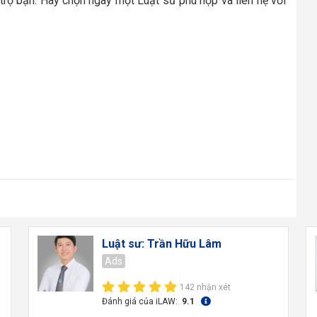
trợ bạn. Hãy chọn ngay một Luật sư phù hợp và liên hệ với
Luật sư: Trần Hữu Lâm
Ads
142 nhận xét
Đánh giá của iLAW:
9.1