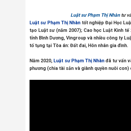
Luật sư Phạm Thị Nhàn
tư vấ
Luật sư Phạm Thị Nhàn
 tốt nghiệp Đại Học Lu
tạo Luật sư (năm 2007); Cao học Luật Kinh tế 
tỉnh Bình Dương, Vingroup và nhiều công ty Lu
tố tụng tại Tòa án: Đất đai, Hôn nhân gia đình. 
Năm 2020, 
Luật sư Phạm Thị Nhàn
 đã tư vấn v
phương (chia tài sản và giành quyền nuôi con) 