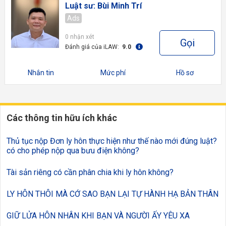
Luật sư: Bùi Minh Trí
Ads
0 nhận xét
Gọi
Đánh giá của iLAW:
9.0
Nhắn tin
Mức phí
Hồ sơ
Các thông tin hữu ích khác
Thủ tục nộp Đơn ly hôn thực hiện như thế nào mới đúng luật?
có cho phép nộp qua bưu điện không?
Tài sản riêng có cần phân chia khi ly hôn không?
LY HÔN THÔI MÀ CỚ SAO BẠN LẠI TỰ HÀNH HẠ BẢN THÂN
GIỮ LỬA HÔN NHÂN KHI BẠN VÀ NGƯỜI ẤY YÊU XA