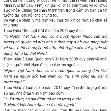
Lời đầu tiên, Công ty Luật TNHH Một thành viên Vân Hoàng
Minh (V&HM Law Firm) xin gửi lời chào trân trọng và lời chúc
sức khỏe. Chúng tôi chân thành trân trọng cảm ơn bạn đã tin
tưởng gửi câu hỏi cho chúng tôi.
Về vấn đề pháp lý mà bạn yêu cầu, tôi xin có một số chia sẻ
như sau:
Theo Điều 186
Luật đất đai năm 2013
quy định:
"
1. Người Việt Nam định cư ở nước ngoài thuộc các đối
tượng có quyền sở hữu nhà ở theo quy định của pháp luật
về nhà ở thì có quyền sở hữu nhà ở gắn liền với quyền sử
dụng đất ở tại Việt Nam.
"
Theo Điều 3
Luật Quốc tịch Việt Nam 2008
quy định về khái
niệm người Việt Nam định cư ở nước ngoài thì
"
Người Việt Nam định cư ở nước ngoài
là công dân Việt
Nam và người gốc Việt Nam cư trú, sinh sống lâu dài ở
nước ngoài.
"
Theo Điều 7
Luật nhà ở năm 2014
quy định đối tượng được
sở hữu nhà ở tại Việt Nam bao gồm:
"
1. Tổ chức, hộ gia đình, cá nhân trong nước.
2. Người Việt Nam định cư ở nước ngoài.
"
Căn cứ theo các quy định nêu trên thì nếu bạn vẫn đang