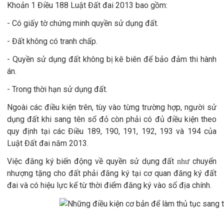
K
hoản 1 Điều 188
Luật Đất đai
2013 bao gồm:
- Có
g
iấy
tờ chứng minh
quyền sử dụng đất
.
- Đất không có tranh chấp
.
- Quyền sử dụng đất không bị kê biên để bảo đảm thi hành
án
.
- Trong thời hạn sử dụng đất.
Ngoài các điều kiện
trên
, tùy vào từng trường hợp, người sử
dụng đất khi sang tên sổ đỏ còn phải có đủ điều kiện theo
quy định tại các
Đ
iều 189, 190, 191, 192, 193 và 194 của
Luật Đất đai
năm 2013.
Việc đăng ký biến động về quyền sử dụng đất
chuy
ển
như
nhượng tặng cho đất
phải đăng ký tại cơ quan đăng ký đất
đai và có hiệu lực kể từ thời điểm đăng ký vào sổ địa chính.