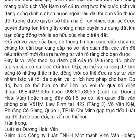
mang quốc tịch Việt Nam (kể cả trường hợp hai quốc tịch) và
đang sống định cư bên nước ngoài lâu dài thì bạn vẫn thuộc
đối tượng được quyền sở hữu nhà ở. Tuy nhiên, bạn sẽ được
quyền đứng tên trên giấy chứng nhận quyền sử dụng đất khi
bạn cũng đồng thời là sở hữu của nhà ở trên đất.
Đối với vụ việc của bạn, do thông tin bạn cung cấp chưa rõ,
chúng tôi cần bạn cung cấp hồ sơ liên quan đến các vấn đề
nêu trên thì mới đưa ra hướng tư vấn rõ ràng cho bạn được.
Đây là vụ việc theo sự đánh giá của tôi là tương đối phức
tạp và cần có sự trao đổi trực tiếp, cụ thể và rõ ràng để làm
sáng tỏ những thắc mắc, đồng thời có thể đưa ra sự tư vấn
nhằm bảo vệ tối đa quyền và lợi ích hợp pháp cho bạn. Do
đó, bạn có thể bạn có thể liên lạc với tôi qua số điện
thoại: 098.449.9996 hoặc 098.515.8595 (Luật sư Dương
Hoài Vân) hoặc mang đầy đủ hồ sơ có liên quan đến văn
phòng của V&HM Law Firm tại: 422 (Tầng 3) Võ Văn Kiệt,
Phường Cô Giang, Quận 1, TP.Hồ Chí Minh gặp trực tiếp Luật
sư để được trao đổi, tư vấn cụ thể hơn.
Trân trọng.
Luật sư Dương Hoài Vân
Giám đốc Công ty Luật TNHH Một thành viên Vân Hoàng