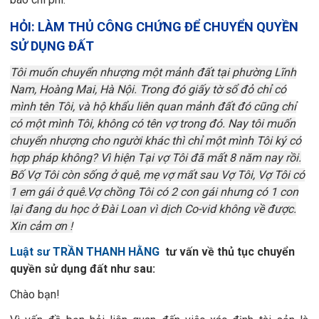
HỎI: LÀM THỦ CÔNG CHỨNG ĐỂ CHUYỂN QUYỀN
SỬ DỤNG ĐẤT
Tôi muốn chuyển nhượng một mảnh đất tại phường Lĩnh
Nam, Hoàng Mai, Hà Nội. Trong đó giấy tờ sổ đỏ chỉ có
mình tên Tôi, và hộ khẩu liên quan mảnh đất đó cũng chỉ
có một mình Tôi, không có tên vợ trong đó. Nay tôi muốn
chuyển nhượng cho người khác thì chỉ một mình Tôi ký có
hợp pháp không? Vì hiện Tại vợ Tôi đã mất 8 năm nay rồi.
Bố Vợ Tôi còn sống ở quê, mẹ vợ mất sau Vợ Tôi, Vợ Tôi có
1 em gái ở quê.Vợ chồng Tôi có 2 con gái nhưng có 1 con
lại đang du học ở Đài Loan vì dịch Co-vid không về được.
Xin cảm ơn !
Luật sư TRẦN THANH HẰNG
tư vấn về thủ tục chuyển
quyền sử dụng đất như sau:
Chào bạn!