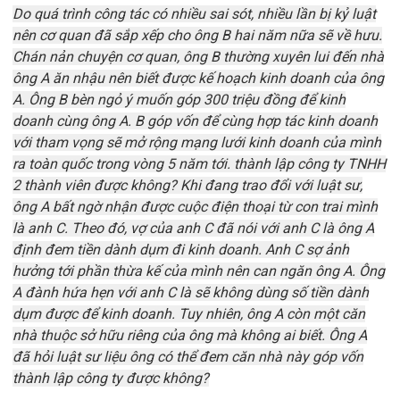
Do quá trình công tác có nhiều sai sót, nhiều lần bị kỷ luật
nên cơ quan đã sắp xếp cho ông B hai năm nữa sẽ về hưu.
Chán nản chuyện cơ quan, ông B thường xuyên lui đến nhà
ông A ăn nhậu nên biết được kế hoạch kinh doanh của ông
A. Ông B bèn ngỏ ý muốn góp 300 triệu đồng để kinh
doanh cùng ông A. B góp vốn để cùng hợp tác kinh doanh
với tham vọng sẽ mở rộng mạng lưới kinh doanh của mình
ra toàn quốc trong vòng 5 năm tới. thành lập công ty TNHH
2 thành viên được không? Khi đang trao đổi với luật sư,
ông A bất ngờ nhận được cuộc điện thoại từ con trai mình
là anh C. Theo đó, vợ của anh C đã nói với anh C là ông A
định đem tiền dành dụm đi kinh doanh. Anh C sợ ảnh
hưởng tới phần thừa kế của mình nên can ngăn ông A. Ông
A đành hứa hẹn với anh C là sẽ không dùng số tiền dành
dụm được để kinh doanh. Tuy nhiên, ông A còn một căn
nhà thuộc sở hữu riêng của ông mà không ai biết. Ông A
đã hỏi luật sư liệu ông có thể đem căn nhà này góp vốn
thành lập công ty được không
?