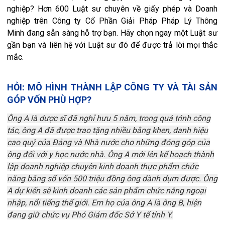
nghiệp? Hơn 600 Luật sư chuyên về giấy phép và Doanh
nghiệp trên Công ty Cổ Phần Giải Pháp Pháp Lý Thông
Minh đang sẵn sàng hỗ trợ bạn. Hãy chọn ngay một Luật sư
gần bạn và liên hệ với Luật sư đó để được trả lời mọi thắc
mắc.
HỎI: MÔ HÌNH THÀNH LẬP CÔNG TY VÀ TÀI SẢN
GÓP VỐN PHÙ HỢP?
Ông A là dược sĩ đã nghỉ hưu 5 năm, trong quá trình công
tác, ông A đã được trao tặng nhiều bằng khen, danh hiệu
cao quý của Đảng và Nhà nước cho những đóng góp của
ông đối với y học nước nhà. Ông A mới lên kế hoạch thành
lập doanh nghiệp chuyên kinh doanh thực phẩm chức
năng bằng số vốn 500 triệu đồng ông dành dụm được. Ông
A dự kiến sẽ kinh doanh các sản phẩm chức năng ngoại
nhập, nổi tiếng thế giới. Em họ của ông A là ông B, hiện
đang giữ chức vụ Phó Giám đốc Sở Y tế tỉnh Y.