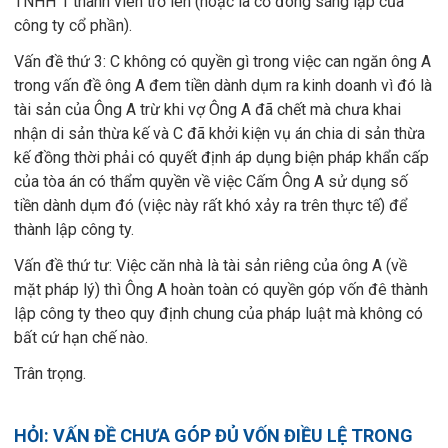
TNHH 1 thành viên trở lên (hoặc là cổ đông sáng lập của
công ty cổ phần).
Vấn đề thứ 3: C không có quyền gì trong việc can ngăn ông A
trong vấn đề ông A đem tiền dành dụm ra kinh doanh vì đó là
tài sản của Ông A trừ khi vợ Ông A đã chết mà chưa khai
nhận di sản thừa kế và C đã khởi kiện vụ án chia di sản thừa
kế đồng thời phải có quyết định áp dụng biện pháp khẩn cấp
của tòa án có thẩm quyền về việc Cấm Ông A sử dụng số
tiền dành dụm đó (việc này rất khó xảy ra trên thực tế) để
thành lập công ty.
Vấn đề thứ tư: Việc căn nhà là tài sản riêng của ông A (về
mặt pháp lý) thì Ông A hoàn toàn có quyền góp vốn đê thành
lập công ty theo quy định chung của pháp luật mà không có
bất cứ hạn chế nào.
Trân trọng.
HỎI: VẤN ĐỀ CHƯA GÓP ĐỦ VỐN ĐIỀU LỆ TRONG