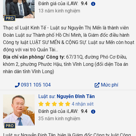
Đánh giá của iLAW:
9.4
13 năm kinh nghiệm
Thạc sĩ Luật Kinh Tế - Luật sư Nguyễn Thị Mến là thành viên
Đoàn Luật sư Thành phố Hồ Chí Minh, là Giám đốc điều hành
Công ty luật LUẬT SƯ MẾN & CỘNG SỰ. Luật sư Mến còn hoạt
động với vai trò Quản Tài...
Địa chỉ văn phòng/ Công ty:
67/31Q, đường Phó Cơ Điều,
khóm 2, phường Phước Hậu, tỉnh Vĩnh Long (đối diện Tòa án
nhân dân tỉnh Vĩnh Long)
0931 105 104
Mức phí
Luật sư:
Nguyễn Đình Tân
4 nhận xét
Đánh giá của iLAW:
9.4
35 năm kinh nghiệm
Luật sư Nguyễn Định Tân, hiện là Giám đốc Công ty luật Cộng