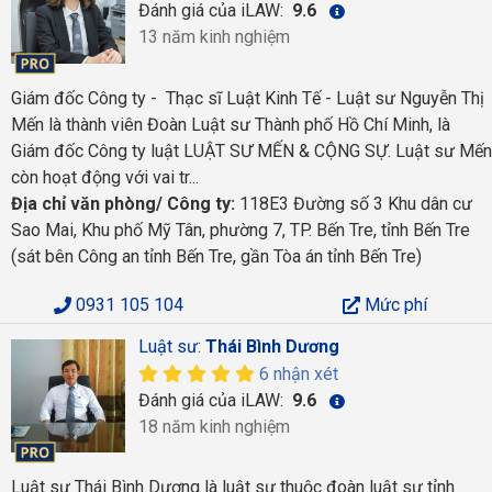
Đánh giá của iLAW:
9.6
13 năm kinh nghiệm
Giám đốc Công ty - Thạc sĩ Luật Kinh Tế - Luật sư Nguyễn Thị
Mến là thành viên Đoàn Luật sư Thành phố Hồ Chí Minh, là
Giám đốc Công ty luật LUẬT SƯ MẾN & CỘNG SỰ. Luật sư Mến
còn hoạt động với vai tr...
Địa chỉ văn phòng/ Công ty:
118E3 Đường số 3 Khu dân cư
Sao Mai, Khu phố Mỹ Tân, phường 7, TP. Bến Tre, tỉnh Bến Tre
(sát bên Công an tỉnh Bến Tre, gần Tòa án tỉnh Bến Tre)
0931 105 104
Mức phí
Luật sư:
Thái Bình Dương
6 nhận xét
Đánh giá của iLAW:
9.6
18 năm kinh nghiệm
Luật sư Thái Bình Dương là luật sư thuộc đoàn luật sư tỉnh