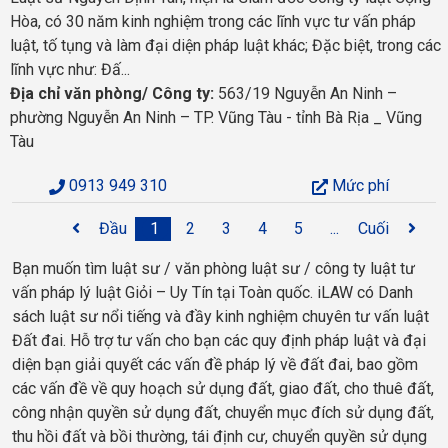
Hòa, có 30 năm kinh nghiệm trong các lĩnh vực tư vấn pháp
luật, tố tụng và làm đại diện pháp luật khác; Đặc biệt, trong các
lĩnh vực như: Đấ...
Địa chỉ văn phòng/ Công ty:
563/19 Nguyễn An Ninh –
phường Nguyễn An Ninh – TP. Vũng Tàu - tỉnh Bà Rịa _ Vũng
Tàu
0913 949 310
Mức phí
Đầu
1
2
3
4
5
...
Cuối
Bạn muốn tìm luật sư / văn phòng luật sư / công ty luật tư
vấn pháp lý luật Giỏi – Uy Tín tại Toàn quốc. iLAW có Danh
sách luật sư nổi tiếng và đầy kinh nghiệm chuyên tư vấn luật
Đất đai. Hỗ trợ tư vấn cho bạn các quy định pháp luật và đại
diện bạn giải quyết các vấn đề pháp lý về đất đai, bao gồm
các vấn đề về quy hoạch sử dụng đất, giao đất, cho thuê đất,
công nhận quyền sử dụng đất, chuyển mục đích sử dụng đất,
thu hồi đất và bồi thường, tái định cư, chuyển quyền sử dụng