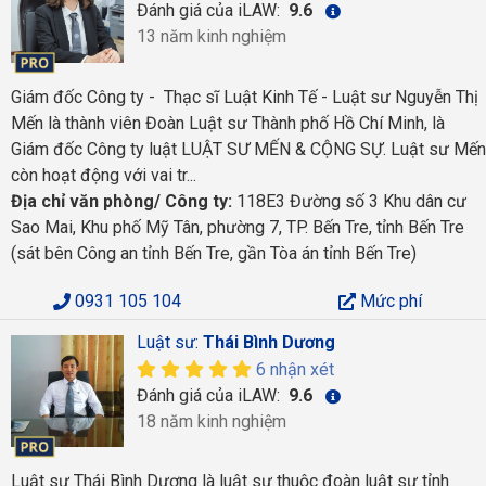
Đánh giá của iLAW:
9.6
13 năm kinh nghiệm
Giám đốc Công ty - Thạc sĩ Luật Kinh Tế - Luật sư Nguyễn Thị
Mến là thành viên Đoàn Luật sư Thành phố Hồ Chí Minh, là
Giám đốc Công ty luật LUẬT SƯ MẾN & CỘNG SỰ. Luật sư Mến
còn hoạt động với vai tr...
Địa chỉ văn phòng/ Công ty:
118E3 Đường số 3 Khu dân cư
Sao Mai, Khu phố Mỹ Tân, phường 7, TP. Bến Tre, tỉnh Bến Tre
(sát bên Công an tỉnh Bến Tre, gần Tòa án tỉnh Bến Tre)
0931 105 104
Mức phí
Luật sư:
Thái Bình Dương
6 nhận xét
Đánh giá của iLAW:
9.6
18 năm kinh nghiệm
Luật sư Thái Bình Dương là luật sư thuộc đoàn luật sư tỉnh