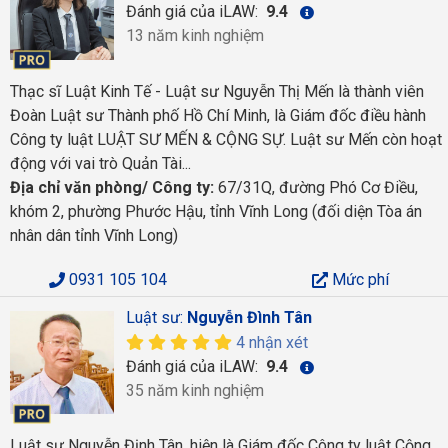
Đánh giá của iLAW:
9.4
13 năm kinh nghiệm
Thạc sĩ Luật Kinh Tế - Luật sư Nguyễn Thị Mến là thành viên
Đoàn Luật sư Thành phố Hồ Chí Minh, là Giám đốc điều hành
Công ty luật LUẬT SƯ MẾN & CỘNG SỰ. Luật sư Mến còn hoạt
động với vai trò Quản Tài...
Địa chỉ văn phòng/ Công ty:
67/31Q, đường Phó Cơ Điều,
khóm 2, phường Phước Hậu, tỉnh Vĩnh Long (đối diện Tòa án
nhân dân tỉnh Vĩnh Long)
0931 105 104
Mức phí
Luật sư:
Nguyễn Đình Tân
4 nhận xét
Đánh giá của iLAW:
9.4
35 năm kinh nghiệm
Luật sư Nguyễn Định Tân, hiện là Giám đốc Công ty luật Cộng