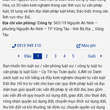
Hòa, có 30 năm kinh nghiệm trong các lĩnh vực tư vấn pháp
luật, tố tụng và làm đại diện pháp luật khác; Đặc biệt, trong các
lĩnh vực như: Đấ...
Địa chỉ văn phòng/ Công ty:
563/19 Nguyễn An Ninh –
phường Nguyễn An Ninh – TP. Vũng Tàu - tỉnh Bà Rịa _ Vũng
Tàu
0913 949 310
Mức phí
Đầu
1
2
3
4
5
...
Cuối
Bạn muốn tìm luật sư / văn phòng luật sư / công ty luật tư
vấn pháp lý luật Giỏi – Uy Tín tại Toàn quốc. iLAW có Danh
sách luật sư nổi tiếng và đầy kinh nghiệm chuyên tư vấn luật
Đất đai. Hỗ trợ tư vấn cho bạn các quy định pháp luật và đại
diện bạn giải quyết các vấn đề pháp lý về đất đai, bao gồm
các vấn đề về quy hoạch sử dụng đất, giao đất, cho thuê đất,
công nhận quyền sử dụng đất, chuyển mục đích sử dụng đất,
thu hồi đất và bồi thường, tái định cư, chuyển quyền sử dụng