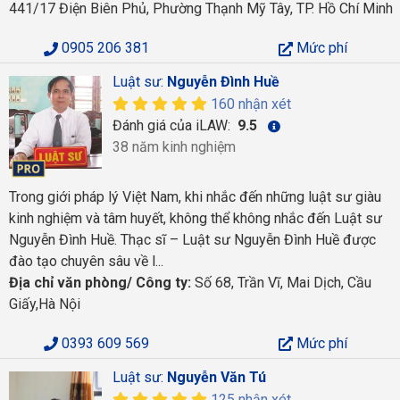
441/17 Điện Biên Phủ, Phường Thạnh Mỹ Tây, TP. Hồ Chí Minh
0905 206 381
Mức phí
Luật sư:
Nguyễn Đình Huề
160 nhận xét
Đánh giá của iLAW:
9.5
38 năm kinh nghiệm
Trong giới pháp lý Việt Nam, khi nhắc đến những luật sư giàu
kinh nghiệm và tâm huyết, không thể không nhắc đến Luật sư
Nguyễn Đình Huề. Thạc sĩ – Luật sư Nguyễn Đình Huề được
đào tạo chuyên sâu về l...
Địa chỉ văn phòng/ Công ty:
Số 68, Trần Vĩ, Mai Dịch, Cầu
Giấy,Hà Nội
0393 609 569
Mức phí
Luật sư:
Nguyễn Văn Tú
125 nhận xét