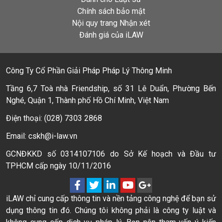
Chính sách bảo mật
Nội quy trang Nhận xét
Đánh giá của iLAW
Công Ty Cổ Phần Giải Pháp Pháp Lý Thông Minh
Tầng 6,7 Toà nhà Friendship, số 31 Lê Duẩn, Phường Bến
Nghé, Quận 1, Thành phố Hồ Chí Minh, Việt Nam
Điện thoại: (028) 7303 2868
Email: cskh@i-law.vn
GCNĐKKD số 0314107106 do Sở Kế hoạch và Đầu tư
TPHCM cấp ngày 10/11/2016
iLAW chỉ cung cấp thông tin và nền tảng công nghệ để bạn sử
dụng thông tin đó. Chúng tôi không phải là công ty luật và