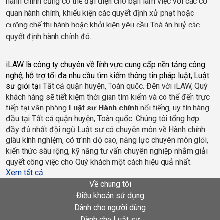
hành chính cũng có thể đại diện cho bạn làm việc với các cơ
quan hành chính, khiếu kiện các quyết định xử phạt hoặc
cưỡng chế thi hành hoặc khởi kiện yêu cầu Toà án huỷ các
quyết định hành chính đó.
iLAW là công ty chuyên về lĩnh vực cung cấp nền tảng công 
nghệ, hỗ trợ tối đa nhu cầu tìm kiếm thông tin pháp luật, Luật 
sư giỏi tại 
Tất cả quận huyện, Toàn quốc
. Đến với iLAW, Quý 
khách hàng sẽ tiết kiệm thời gian tìm kiếm và có thể đến trực 
tiếp tại văn phòng 
Luật sư Hành chính
 nổi tiếng, uy tín hàng 
đầu tại 
Tất cả quận huyện, Toàn quốc
. Chúng tôi tổng hợp 
đầy đủ nhất đội ngũ Luật sư có chuyên môn về Hành chính 
giàu kinh nghiệm, có trình độ cao, năng lực chuyên môn giỏi, 
kiến thức sâu rộng, kỹ năng tư vấn chuyên nghiệp nhằm giải 
quyết công việc cho Quý khách một cách hiệu quả nhất.    
Xem tất cả
Về chúng tôi
Điều khoản sử dụng
Dành cho người dùng
Dành cho Luật sư