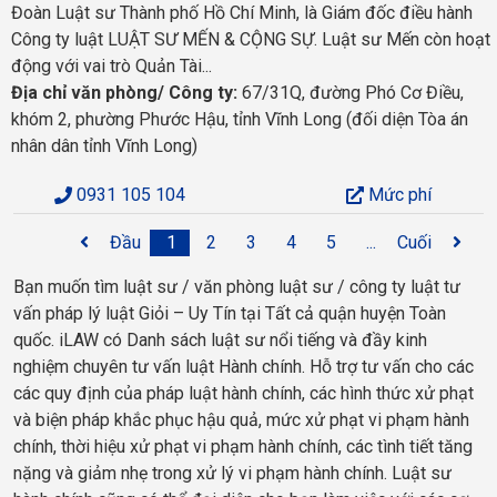
Đoàn Luật sư Thành phố Hồ Chí Minh, là Giám đốc điều hành
Công ty luật LUẬT SƯ MẾN & CỘNG SỰ. Luật sư Mến còn hoạt
động với vai trò Quản Tài...
Địa chỉ văn phòng/ Công ty:
67/31Q, đường Phó Cơ Điều,
khóm 2, phường Phước Hậu, tỉnh Vĩnh Long (đối diện Tòa án
nhân dân tỉnh Vĩnh Long)
0931 105 104
Mức phí
Đầu
1
2
3
4
5
...
Cuối
Bạn muốn tìm luật sư / văn phòng luật sư / công ty luật tư
vấn pháp lý luật Giỏi – Uy Tín tại Tất cả quận huyện Toàn
quốc. iLAW có Danh sách luật sư nổi tiếng và đầy kinh
nghiệm chuyên tư vấn luật Hành chính. Hỗ trợ tư vấn cho các
các quy định của pháp luật hành chính, các hình thức xử phạt
và biện pháp khắc phục hậu quả, mức xử phạt vi phạm hành
chính, thời hiệu xử phạt vi phạm hành chính, các tình tiết tăng
nặng và giảm nhẹ trong xử lý vi phạm hành chính. Luật sư