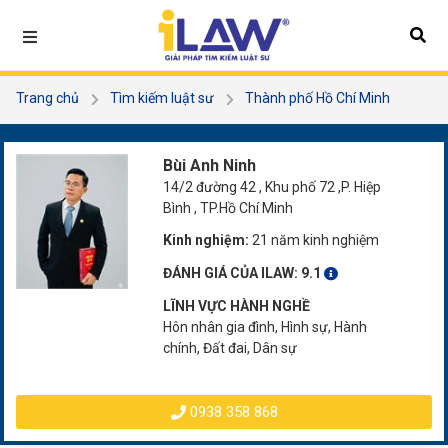
Trang chủ
Tìm kiếm luật sư
Thành phố Hồ Chí Minh
Thủ Đức
Bùi Anh Ninh
Bùi Anh Ninh
14/2 đường 42 , Khu phố 72 ,P. Hiệp
Bình , TP.Hồ Chí Minh
Kinh nghiệm:
21 năm kinh nghiệm
ĐÁNH GIÁ CỦA ILAW:
9.1
LĨNH VỰC HÀNH NGHỀ
Hôn nhân gia đình, Hình sự, Hành
chính, Đất đai, Dân sự
0938 358 868