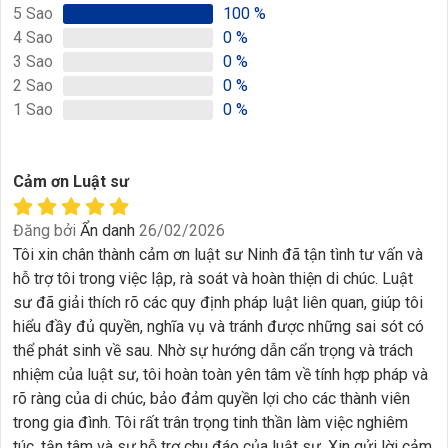
5
Sao
100
%
4
Sao
0
%
3
Sao
0
%
2
Sao
0
%
1
Sao
0
%
Cảm ơn Luật sư
Đăng bởi
Ẩn danh
26/02/2026
Tôi xin chân thành cảm ơn luật sư Ninh đã tận tình tư vấn và
hỗ trợ tôi trong việc lập, rà soát và hoàn thiện di chúc. Luật
sư đã giải thích rõ các quy định pháp luật liên quan, giúp tôi
hiểu đầy đủ quyền, nghĩa vụ và tránh được những sai sót có
thể phát sinh về sau. Nhờ sự hướng dẫn cẩn trọng và trách
nhiệm của luật sư, tôi hoàn toàn yên tâm về tính hợp pháp và
rõ ràng của di chúc, bảo đảm quyền lợi cho các thành viên
trong gia đình. Tôi rất trân trọng tinh thần làm việc nghiêm
túc, tận tâm và sự hỗ trợ chu đáo của luật sư. Xin gửi lời cảm