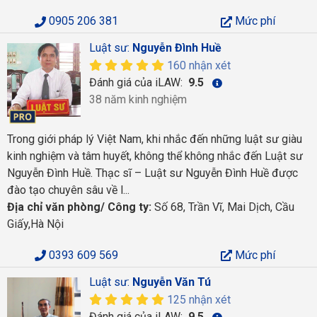
0905 206 381
Mức phí
Luật sư:
Nguyễn Đình Huề
160 nhận xét
Đánh giá của iLAW:
9.5
38 năm kinh nghiệm
Trong giới pháp lý Việt Nam, khi nhắc đến những luật sư giàu
kinh nghiệm và tâm huyết, không thể không nhắc đến Luật sư
Nguyễn Đình Huề. Thạc sĩ – Luật sư Nguyễn Đình Huề được
đào tạo chuyên sâu về l...
Địa chỉ văn phòng/ Công ty:
Số 68, Trần Vĩ, Mai Dịch, Cầu
Giấy,Hà Nội
0393 609 569
Mức phí
Luật sư:
Nguyễn Văn Tú
125 nhận xét
Đánh giá của iLAW:
9.5