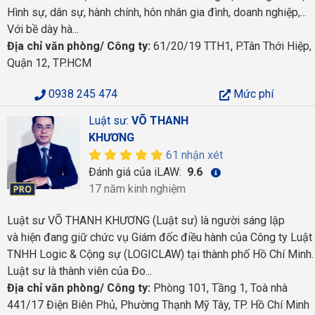
Hình sự, dân sự, hành chính, hôn nhân gia đình, doanh nghiệp,...
Với bề dày hà...
Địa chỉ văn phòng/ Công ty:
61/20/19 TTH1, P.Tân Thới Hiệp,
Quận 12, TP.HCM
0938 245 474
Mức phí
Luật sư:
VÕ THANH
KHƯƠNG
61 nhận xét
Đánh giá của iLAW:
9.6
17 năm kinh nghiệm
Luật sư VÕ THANH KHƯƠNG (Luật sư) là người sáng lập
và hiện đang giữ chức vụ Giám đốc điều hành của Công ty Luật
TNHH Logic & Cộng sự (LOGICLAW) tại thành phố Hồ Chí Minh.
Luật sư là thành viên của Đo...
Địa chỉ văn phòng/ Công ty:
Phòng 101, Tầng 1, Toà nhà
441/17 Điện Biên Phủ, Phường Thạnh Mỹ Tây, TP. Hồ Chí Minh