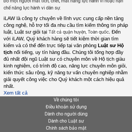
bố một người mất tích, chết, mất năng lực hành vi hoặc hạn
chế năng lực hành vi dân sự.
iLAW là công ty chuyên về lĩnh vực cung cấp nền tảng 
công nghệ, hỗ trợ tối đa nhu cầu tìm kiếm thông tin pháp 
luật, Luật sư giỏi tại 
. Đến 
Tất cả quận huyện, Toàn quốc
với iLAW, Quý khách hàng sẽ tiết kiệm thời gian tìm 
kiếm và có thể đến trực tiếp tại văn phòng 
Luật sư Hộ 
tịch
 nổi tiếng, uy tín hàng đầu. Chúng tôi tổng hợp đầy 
đủ nhất đội ngũ Luật sư có chuyên môn về Hộ tịch giàu 
kinh nghiệm, có trình độ cao, năng lực chuyên môn giỏi, 
kiến thức sâu rộng, kỹ năng tư vấn chuyên nghiệp nhằm 
giải quyết công việc cho Quý khách một cách hiệu quả 
nhất.    
Xem tất cả
Về chúng tôi
Điều khoản sử dụng
Dành cho người dùng
Dành cho Luật sư
Chính sách bảo mật