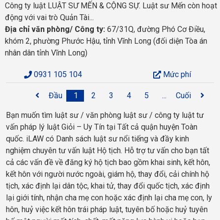
Công ty luật LUẬT SƯ MẾN & CỘNG SỰ. Luật sư Mến còn hoạt
động với vai trò Quản Tài...
Địa chỉ văn phòng/ Công ty:
67/31Q, đường Phó Cơ Điều,
khóm 2, phường Phước Hậu, tỉnh Vĩnh Long (đối diện Tòa án
nhân dân tỉnh Vĩnh Long)
0931 105 104
Mức phí
Đầu
1
2
3
4
5
...
Cuối
Bạn muốn tìm luật sư / văn phòng luật sư / công ty luật tư
vấn pháp lý luật Giỏi – Uy Tín tại Tất cả quận huyện Toàn
quốc. iLAW có Danh sách luật sư nổi tiếng và đầy kinh
nghiệm chuyên tư vấn luật Hộ tịch. Hỗ trợ tư vấn cho bạn tất
cả các vấn đề về đăng ký hộ tịch bao gồm khai sinh, kết hôn,
kết hôn với người nước ngoài, giám hộ, thay đổi, cải chính hộ
tịch, xác định lại dân tộc, khai tử, thay đổi quốc tịch, xác định
lại giới tính, nhận cha mẹ con hoặc xác định lại cha mẹ con, ly
hôn, huỷ việc kết hôn trái pháp luật, tuyên bố hoặc huỷ tuyên