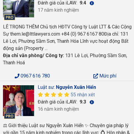
Đánh giá của iLAW:
9.4
17 năm kinh nghiệm
LÊ TRỌNG THÊM Chủ tịch HĐTV Công ty Luật LTT & Các Cộng
Sự them.le@lttlawyers.com +84 (0) 967 6167 80Địa chỉ: 131
Lê Lợi, Phường Sầm Sơn, Thanh Hóa Lĩnh vực hoạt động Bất
động sản (Property ...
Địa chỉ văn phòng/ Công ty:
131 Lê Lợi, Phường Sầm Sơn,
Thanh Hoá
0967 616 780
Mức phí
Luật sư:
Nguyễn Xuân Hiển
55 nhận xét
Đánh giá của iLAW:
9.3
16 năm kinh nghiệm
⚖️ Giới thiệu Luật sư Nguyễn Xuân Hiển ✨ Chuyên gia pháp lý
với gần 15 năm kinh nghiệm trong các lĩnh vực: 💍 Hôn nhân &