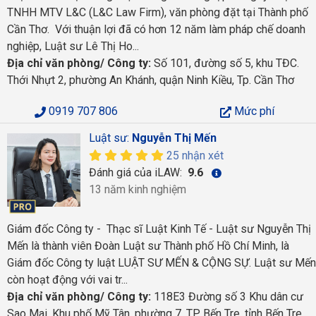
TNHH MTV L&C (L&C Law Firm), văn phòng đặt tại Thành phố
Cần Thơ. Với thuận lợi đã có hơn 12 năm làm pháp chế doanh
nghiệp, Luật sư Lê Thị Ho...
Địa chỉ văn phòng/ Công ty:
Số 101, đường số 5, khu TĐC.
Thới Nhựt 2, phường An Khánh, quận Ninh Kiều, Tp. Cần Thơ
0919 707 806
Mức phí
Luật sư:
Nguyễn Thị Mến
25 nhận xét
Đánh giá của iLAW:
9.6
13 năm kinh nghiệm
Giám đốc Công ty - Thạc sĩ Luật Kinh Tế - Luật sư Nguyễn Thị
Mến là thành viên Đoàn Luật sư Thành phố Hồ Chí Minh, là
Giám đốc Công ty luật LUẬT SƯ MẾN & CỘNG SỰ. Luật sư Mến
còn hoạt động với vai tr...
Địa chỉ văn phòng/ Công ty:
118E3 Đường số 3 Khu dân cư
Sao Mai, Khu phố Mỹ Tân, phường 7, TP. Bến Tre, tỉnh Bến Tre