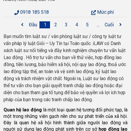
0918 185 518
Mức phí
Đầu
1
2
3
4
5
...
Cuối
Bạn muốn tìm luật sư / văn phòng luật sư / công ty luật tư
vấn pháp lý luật Giỏi – Uy Tín tại Toàn quốc. iLAW có Danh
sách luật sư nổi tiếng và đầy kinh nghiệm chuyên tư vấn luật
Lao động . Hỗ trợ tư vấn cho bạn về thử việc, hợp đồng lao
đồng, tiền lương, bảo hiểm xã hội, nội quy lao động, thoả ước
lao động tập thể, an toàn và vệ sinh lao động, kỷ luật lao
động và trách nhiệm vật chất. Ngoài ra, Luật sư lao động có
thể tư vấn cho bạn giải quyết tranh chấp lao động hoặc đại
diện cho bạn tham gia tố tụng để bảo vệ quyền và lợi ích hợp
pháp của bạn trong các tranh chấp lao động.
Quan hệ lao động
 là một loại quan hệ tương đối phức tạp, là 
một trong những viên gạch nền cho sự phát triển của xã hội. 
Đây là quan hệ xã hội hình thành giữa người lao động và 
người sử dụng lao động phát sinh trên cơ sở 
hợp đồng lao 