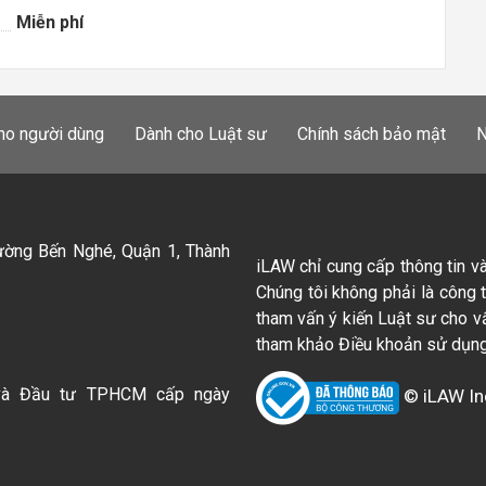
Miễn phí
ho người dùng
Dành cho Luật sư
Chính sách bảo mật
N
ường Bến Nghé, Quận 1, Thành
iLAW chỉ cung cấp thông tin v
Chúng tôi không phải là công 
tham vấn ý kiến Luật sư cho v
tham khảo Điều khoản sử dụng
và Đầu tư TPHCM cấp ngày
© iLAW In