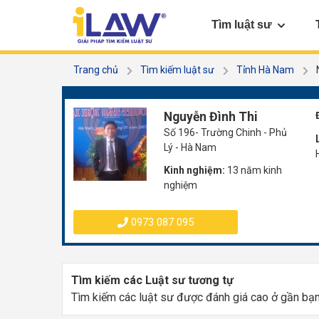
Tìm luật sư
Trang chủ
Tìm kiếm luật sư
Tỉnh Hà Nam
Nguyễn Đình Thi
Số 196- Trường Chinh - Phủ
Lý - Hà Nam
Kinh nghiệm:
13 năm kinh
nghiệm
0973 087 095
Tìm kiếm các Luật sư tương tự
Tìm kiếm các luật sư được đánh giá cao ở gần bạ