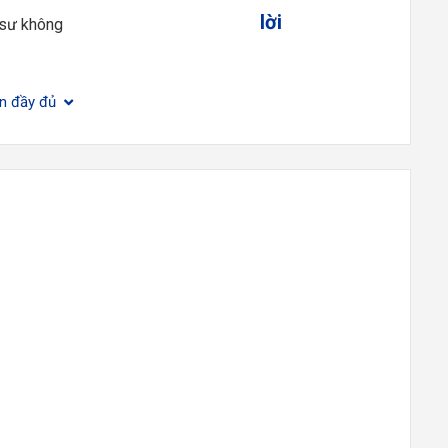
lời
 sư không
ện đầy đủ