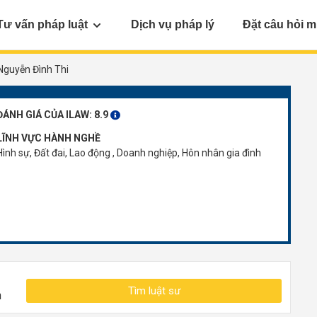
Tư vấn pháp luật
Dịch vụ pháp lý
Đặt câu hỏi m
Nguyễn Đình Thi
ĐÁNH GIÁ CỦA ILAW:
8.9
LĨNH VỰC HÀNH NGHỀ
Hình sự, Đất đai, Lao động , Doanh nghiệp, Hôn nhân gia đình
Tìm luật sư
n