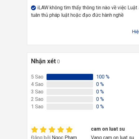
iLAW không tìm thấy thông tin nào về việc Luật
tuân thủ pháp luật hoặc đạo đức hành nghề
Hi
Nhận xét
0
5
Sao
100
%
4
Sao
0
%
3
Sao
0
%
2
Sao
0
%
1
Sao
0
%
cam on luat su
Đăng bởi
Ngoc Pham
Vang cam on luat su