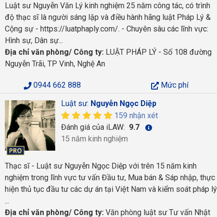
Luật sư Nguyễn Văn Lý kinh nghiệm 25 năm công tác, có trình
độ thạc sĩ là người sáng lập và điều hành hãng luật Pháp Lý &
Cộng sự - https://luatphaply.com/. - Chuyên sâu các lĩnh vực:
Hình sự, Dân sự...
Địa chỉ văn phòng/ Công ty:
LUẬT PHÁP LÝ - Số 108 đường
Nguyễn Trãi, TP Vinh, Nghệ An
0944 662 888
Mức phí
Luật sư:
Nguyễn Ngọc Diệp
159 nhận xét
Đánh giá của iLAW:
9.7
15 năm kinh nghiệm
Thạc sĩ - Luật sư Nguyễn Ngọc Diệp với trên 15 năm kinh
nghiệm trong lĩnh vực tư vấn Đầu tư, Mua bán & Sáp nhập, thực
hiện thủ tục đầu tư các dự án tại Việt Nam và kiểm soát pháp lý
...
Địa chỉ văn phòng/ Công ty:
Văn phòng luật sư Tư vấn Nhật