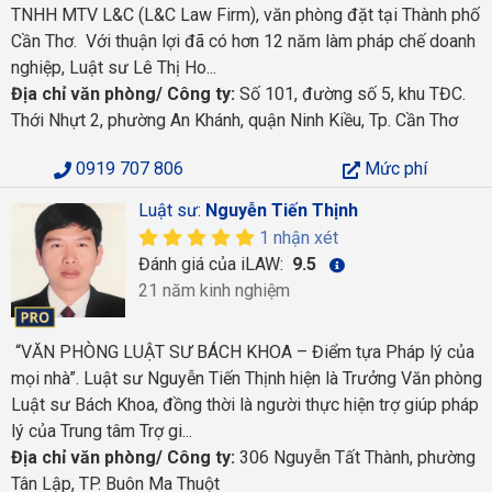
TNHH MTV L&C (L&C Law Firm), văn phòng đặt tại Thành phố
Cần Thơ. Với thuận lợi đã có hơn 12 năm làm pháp chế doanh
nghiệp, Luật sư Lê Thị Ho...
Địa chỉ văn phòng/ Công ty:
Số 101, đường số 5, khu TĐC.
Thới Nhựt 2, phường An Khánh, quận Ninh Kiều, Tp. Cần Thơ
0919 707 806
Mức phí
Luật sư:
Nguyễn Tiến Thịnh
1 nhận xét
Đánh giá của iLAW:
9.5
21 năm kinh nghiệm
“VĂN PHÒNG LUẬT SƯ BÁCH KHOA – Điểm tựa Pháp lý của
mọi nhà”. Luật sư Nguyễn Tiến Thịnh hiện là Trưởng Văn phòng
Luật sư Bách Khoa, đồng thời là người thực hiện trợ giúp pháp
lý của Trung tâm Trợ gi...
Địa chỉ văn phòng/ Công ty:
306 Nguyễn Tất Thành, phường
Tân Lập, TP. Buôn Ma Thuột