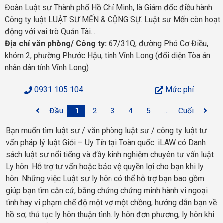
Đoàn Luật sư Thành phố Hồ Chí Minh, là Giám đốc điều hành
Công ty luật LUẬT SƯ MẾN & CỘNG SỰ. Luật sư Mến còn hoạt
động với vai trò Quản Tài...
Địa chỉ văn phòng/ Công ty:
67/31Q, đường Phó Cơ Điều,
khóm 2, phường Phước Hậu, tỉnh Vĩnh Long (đối diện Tòa án
nhân dân tỉnh Vĩnh Long)
0931 105 104
Mức phí
Đầu
1
2
3
4
5
...
Cuối
Bạn muốn tìm luật sư / văn phòng luật sư / công ty luật tư
vấn pháp lý luật Giỏi – Uy Tín tại Toàn quốc. iLAW có Danh
sách luật sư nổi tiếng và đầy kinh nghiệm chuyên tư vấn luật
Ly hôn. Hỗ trợ tư vấn hoặc bảo vệ quyền lợi cho bạn khi ly
hôn. Những việc Luật sư ly hôn có thể hỗ trợ bạn bao gồm:
giúp bạn tìm căn cứ, bằng chứng chứng minh hành vi ngoại
tình hay vi phạm chế độ một vợ một chồng; hướng dẫn bạn về
hồ sơ, thủ tục ly hôn thuận tình, ly hôn đơn phương, ly hôn khi