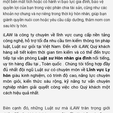
một bên mất tích hoặc có hành vi bạo lực gia đình; bảo vệ
quyền lợi của bạn trong việc phân chia tài sản, cũng như các
khoản nợ chung và nợ riêng trong thời kỳ hôn nhân; giúp bạn
giành quyền nuôi con hoặc yêu cầu cấp dưỡng, thăm nom con
sau khi ly hôn.
iLAW là công ty chuyên về lĩnh vực cung cấp nền tảng 
công nghệ, hỗ trợ tối đa nhu cầu tìm kiếm thông tin pháp 
luật, Luật sư giỏi tại Việt Nam. Đến với iLAW, Quý khách 
hàng sẽ tiết kiệm thời gian tìm kiếm và có thể đến trực 
tiếp tại văn phòng 
Luật sư Hôn nhân gia đình
 nổi tiếng, 
uy tín hàng đầu tại , Toàn quốc . Chúng tôi tổng hợp đầy 
đủ nhất đội ngũ Luật sư có chuyên môn về 
Lĩnh vực Ly 
hôn
 giàu kinh nghiệm, có trình độ cao, năng lực chuyên 
môn giỏi, kiến thức sâu rộng, kỹ năng tư vấn chuyên 
nghiệp nhằm giải quyết công việc cho Quý khách một 
cách hiệu quả nhất.    
Bên cạnh đó, những Luật sư mà iLAW trân trọng giới 