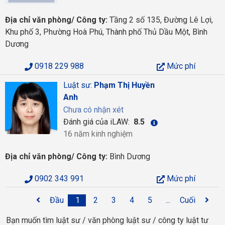
Địa chỉ văn phòng/ Công ty:
Tầng 2 số 135, Đường Lê Lợi,
Khu phố 3, Phường Hoà Phú, Thành phố Thủ Dầu Một, Bình
Dương
0918 229 988
Mức phí
Luật sư:
Phạm Thị Huyền
Anh
Chưa có nhận xét
Đánh giá của iLAW:
8.5
16 năm kinh nghiệm
Địa chỉ văn phòng/ Công ty:
Bình Dương
0902 343 991
Mức phí
Đầu
1
2
3
4
5
...
Cuối
Bạn muốn tìm luật sư / văn phòng luật sư / công ty luật tư