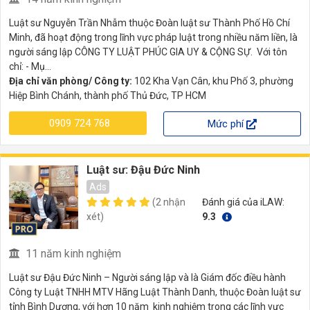
Luật sư Nguyễn Trần Nhẫm thuộc Đoàn luật sư Thành Phố Hồ Chí
Minh, đã hoạt động trong lĩnh vực pháp luật trong nhiều năm liền, là
người sáng lập CÔNG TY LUẬT PHÚC GIA UY & CỘNG SỰ. Với tôn
chỉ: - Mụ...
Địa chỉ văn phòng/ Công ty:
102 Kha Vạn Cân, khu Phố 3, phường
Hiệp Bình Chánh, thành phố Thủ Đức, TP HCM
0909 724 768
Mức phí
Luật sư: Đậu Đức Ninh
Ads
(2 nhận
Đánh giá của iLAW:
xét)
9.3
11 năm kinh nghiệm
Luật sư Đậu Đức Ninh – Người sáng lập và là Giám đốc điều hành
Công ty Luật TNHH MTV Hãng Luật Thành Danh, thuộc Đoàn luật sư
tỉnh Bình Dương, với hơn 10 năm kinh nghiệm trong các lĩnh vực