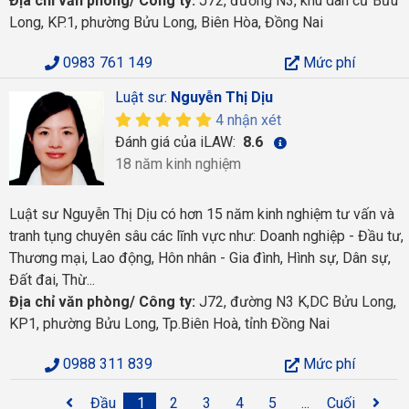
Địa chỉ văn phòng/ Công ty:
J72, đường N3, khu dân cư Bửu
Long, KP.1, phường Bửu Long, Biên Hòa, Đồng Nai
0983 761 149
Mức phí
Luật sư:
Nguyễn Thị Dịu
4 nhận xét
Đánh giá của iLAW:
8.6
18 năm kinh nghiệm
Luật sư Nguyễn Thị Dịu có hơn 15 năm kinh nghiệm tư vấn và
tranh tụng chuyên sâu các lĩnh vực như: Doanh nghiệp - Đầu tư,
Thương mại, Lao động, Hôn nhân - Gia đình, Hình sự, Dân sự,
Đất đai, Thừ...
Địa chỉ văn phòng/ Công ty:
J72, đường N3 K,DC Bửu Long,
KP1, phường Bửu Long, Tp.Biên Hoà, tỉnh Đồng Nai
0988 311 839
Mức phí
Đầu
1
2
3
4
5
...
Cuối