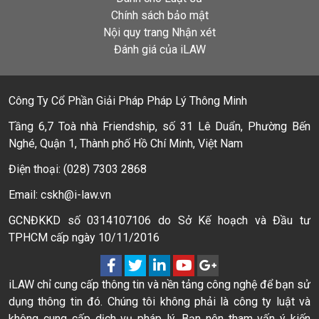
Chính sách bảo mật
Nội quy trang Nhận xét
Đánh giá của iLAW
Công Ty Cổ Phần Giải Pháp Pháp Lý Thông Minh
Tầng 6,7 Toà nhà Friendship, số 31 Lê Duẩn, Phường Bến
Nghé, Quận 1, Thành phố Hồ Chí Minh, Việt Nam
Điện thoại: (028) 7303 2868
Email: cskh@i-law.vn
GCNĐKKD số 0314107106 do Sở Kế hoạch và Đầu tư
TPHCM cấp ngày 10/11/2016
iLAW chỉ cung cấp thông tin và nền tảng công nghệ để bạn sử
dụng thông tin đó. Chúng tôi không phải là công ty luật và
không cung cấp dịch vụ pháp lý. Bạn nên tham vấn ý kiến