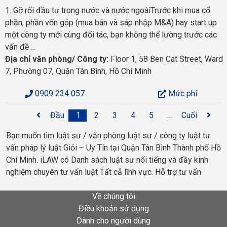
1. Gỡ rối đầu tư trong nước và nước ngoàiTrước khi mua cổ
phần, phần vốn góp (mua bán và sáp nhập M&A) hay start up
một công ty mới cùng đối tác, bạn không thể lường trước các
vấn đề ...
Địa chỉ văn phòng/ Công ty:
Floor 1, 58 Ben Cat Street, Ward
7, Phường 07, Quận Tân Bình, Hồ Chí Minh
0909 234 057
Mức phí
Đầu
1
2
3
4
5
...
Cuối
Bạn muốn tìm luật sư / văn phòng luật sư / công ty luật tư
vấn pháp lý luật Giỏi – Uy Tín tại Quận Tân Bình Thành phố Hồ
Chí Minh. iLAW có Danh sách luật sư nổi tiếng và đầy kinh
nghiệm chuyên tư vấn luật Tất cả lĩnh vực. Hỗ trợ tư vấn
Về chúng tôi
Điều khoản sử dụng
Dành cho người dùng