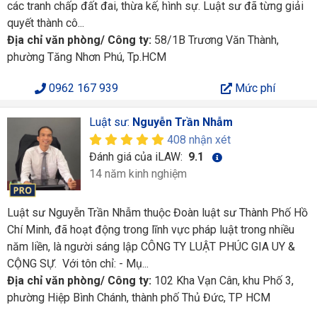
các tranh chấp đất đai, thừa kế, hình sự. Luật sư đã từng giải
quyết thành cô...
Địa chỉ văn phòng/ Công ty:
58/1B Trương Văn Thành,
phường Tăng Nhơn Phú, Tp.HCM
0962 167 939
Mức phí
Luật sư:
Nguyễn Trần Nhẫm
408 nhận xét
Đánh giá của iLAW:
9.1
14 năm kinh nghiệm
Luật sư Nguyễn Trần Nhẫm thuộc Đoàn luật sư Thành Phố Hồ
Chí Minh, đã hoạt động trong lĩnh vực pháp luật trong nhiều
năm liền, là người sáng lập CÔNG TY LUẬT PHÚC GIA UY &
CỘNG SỰ. Với tôn chỉ: - Mụ...
Địa chỉ văn phòng/ Công ty:
102 Kha Vạn Cân, khu Phố 3,
phường Hiệp Bình Chánh, thành phố Thủ Đức, TP HCM