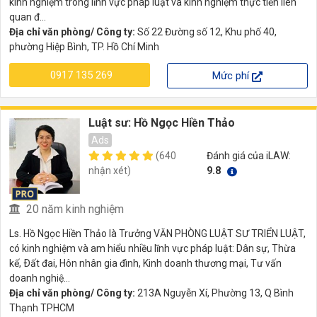
kinh nghiệm trong lĩnh vực pháp luật và kinh nghiệm thực tiễn liên
quan đ...
Địa chỉ văn phòng/ Công ty:
Số 22 Đường số 12, Khu phố 40,
phường Hiệp Bình, TP. Hồ Chí Minh
0917 135 269
Mức phí
Luật sư: Hồ Ngọc Hiền Thảo
Ads
(640
Đánh giá của iLAW:
nhận xét)
9.8
20 năm kinh nghiệm
Ls. Hồ Ngọc Hiền Thảo là Trưởng VĂN PHÒNG LUẬT SƯ TRIỂN LUẬT,
có kinh nghiệm và am hiểu nhiều lĩnh vực pháp luật: Dân sự, Thừa
kế, Ðất đai, Hôn nhân gia đình, Kinh doanh thương mại, Tư vấn
doanh nghiệ...
Địa chỉ văn phòng/ Công ty:
213A Nguyễn Xí, Phường 13, Q Bình
Thạnh TPHCM