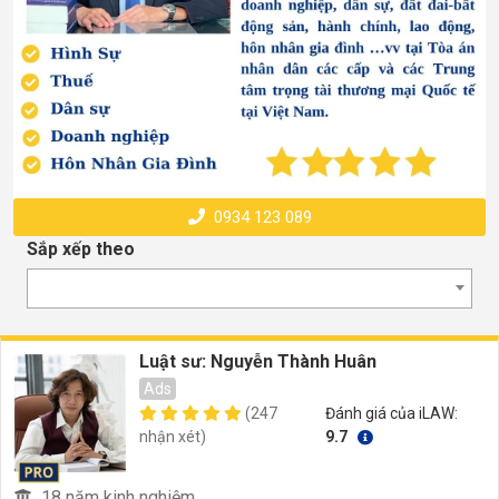
0934 123 089
Sắp xếp theo
Luật sư: Nguyễn Thành Huân
Ads
(247
Đánh giá của iLAW:
nhận xét)
9.7
18 năm kinh nghiệm