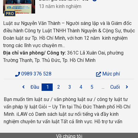
13 năm kinh nghiệm
Luật sư Nguyễn Văn Thành – Người sáng lập và là Giám đốc
điều hành Công ty Luật TNHH Thành Nguyễn & Cộng Sự, thuộc
Đoàn luật sư Tp. Hồ Chí Minh, với hơn 12 năm kinh nghiệm
trong các lĩnh vực chuyên m...
Địa chỉ văn phòng/ Công ty:
361C Lã Xuân Oai, phường
Trường Thạnh, Tp. Thủ Đức, Tp. Hồ Chí Minh
0989 376 528
Mức phí
Đầu
1
2
3
4
5
...
Cuối
Bạn muốn tìm luật sư / văn phòng luật sư / công ty luật tư
vấn pháp lý luật Giỏi – Uy Tín tại Thủ Đức Thành phố Hồ Chí
Minh. iLAW có Danh sách luật sư nổi tiếng và đầy kinh
nghiệm chuyên tư vấn luật Tất cả lĩnh vực. Hỗ trợ tư vấn
Về chúng tôi