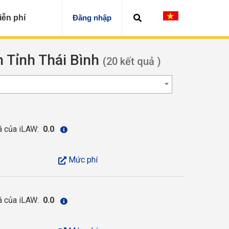
iễn phí
Đăng nhập
n Tỉnh Thái Bình
(20 kết quả )
á của iLAW:
0.0
Mức phí
á của iLAW:
0.0