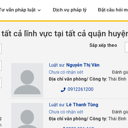
Tư vấn pháp luật
Dịch vụ pháp lý
Đặt câu hỏi m
 tất cả lĩnh vực tại tất cả quận huyệ
Sắp xếp theo
Luật sư:
Nguyễn Thị Vân
Chưa có nhận xét
Đánh gi
Địa chỉ văn phòng/ Công ty:
Thái Bình
0912261200
Luật sư:
Lê Thanh Tùng
Chưa có nhận xét
Đánh gi
g
Địa chỉ văn phòng/ Công ty:
Thái Bình
h