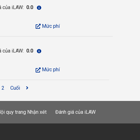
á của iLAW:
0.0
Mức phí
á của iLAW:
0.0
Mức phí
2
Cuối
ội quy trang Nhận xét
Đánh giá của iLAW