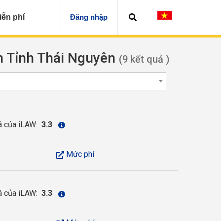
iễn phí
Đăng nhập
ện Tỉnh Thái Nguyên
(9 kết quả )
á của iLAW:
3.3
Mức phí
á của iLAW:
3.3