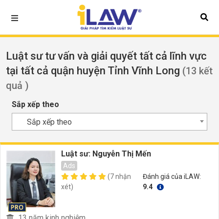
Luật sư tư vấn và giải quyết tất cả lĩnh vực
tại tất cả quận huyện Tỉnh Vĩnh Long
(13 kết
quả )
Sắp xếp theo
Sắp xếp theo
Luật sư: Nguyễn Thị Mến
Ads
(7 nhận
Đánh giá của iLAW:
xét)
9.4
13 năm kinh nghiệm