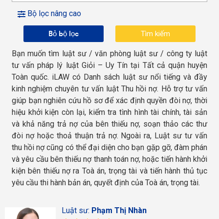
Bộ lọc nâng cao
Bỏ bộ lọc
Bạn muốn tìm luật sư / văn phòng luật sư / công ty luật
tư vấn pháp lý luật Giỏi – Uy Tín tại Tất cả quận huyện
Toàn quốc. iLAW có Danh sách luật sư nổi tiếng và đầy
kinh nghiệm chuyên tư vấn luật Thu hồi nợ. Hỗ trợ tư vấn
giúp bạn nghiên cứu hồ sơ để xác định quyền đòi nợ, thời
hiệu khởi kiện còn lại, kiểm tra tình hình tài chính, tài sản
và khả năng trả nợ của bên thiếu nợ, soạn thảo các thư
đòi nợ hoặc thoả thuận trả nợ. Ngoài ra, Luật sư tư vấn
thu hồi nợ cũng có thể đại diện cho bạn gặp gỡ, đàm phán
và yêu cầu bên thiếu nợ thanh toán nợ, hoặc tiến hành khởi
kiện bên thiếu nợ ra Toà án, trọng tài và tiến hành thủ tục
yêu cầu thi hành bản án, quyết định của Toà án, trọng tài.
Luật sư:
Phạm Thị Nhàn