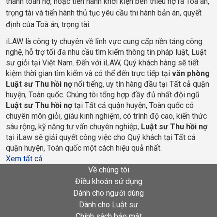
thanh toán nợ, hoặc tiến hành khởi kiện bên thiếu nợ ra Toà án,
trọng tài và tiến hành thủ tục yêu cầu thi hành bản án, quyết
định của Toà án, trọng tài.
iLAW là công ty chuyên về lĩnh vực cung cấp nền tảng công 
nghệ, hỗ trợ tối đa nhu cầu tìm kiếm thông tin pháp luật, Luật 
sư giỏi tại Việt Nam. Đến với iLAW, Quý khách hàng sẽ tiết 
kiệm thời gian tìm kiếm và có thể đến trực tiếp tại
 văn phòng 
Luật sư Thu hồi
nợ
 nổi tiếng, uy tín hàng đầu tại 
Tất cả quận 
huyện, Toàn quốc
. Chúng tôi tổng hợp đầy đủ nhất đội ngũ 
Luật sư Thu hồi nợ
 tại 
Tất cả quận huyện, Toàn quốc
 có 
chuyên môn giỏi, giàu kinh nghiệm, có trình độ cao, kiến thức 
sâu rộng, kỹ năng tư vấn chuyên nghiệp, 
Luật sư Thu hồi nợ
tại iLaw sẽ giải quyết công việc cho Quý khách tại 
Tất cả 
quận huyện, Toàn quốc
 một cách hiệu quả nhất.    
Xem tất cả
Về chúng tôi
Điều khoản sử dụng
Dành cho người dùng
Dành cho Luật sư
Chính sách bảo mật