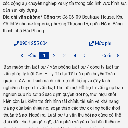
các cộng sự chuyên nghiệp và uy tín trong các lĩnh vực hình sự,
dân sự, xây dựng...
Địa chỉ văn phòng/ Công ty:
Số 06-09 Boutique House, Khu
đô thị Vinhome Imperia, phường Thượng Lý, quận Hồng Bàng,
thành phố Hải Phòng
0904 255 004
Mức phí
Đầu
1
2
3
4
5
...
Cuối
Bạn muốn tìm luật sư / văn phòng luật sư / công ty luật tư
vấn pháp lý luật Giỏi – Uy Tín tại Tất cả quận huyện Toàn
quốc. iLAW có Danh sách luật sư nổi tiếng và đầy kinh
nghiệm chuyên tư vấn luật Thu hồi nợ. Hỗ trợ tư vấn giúp bạn
nghiên cứu hồ sơ để xác định quyền đòi nợ, thời hiệu khởi
kiện còn lại, kiểm tra tình hình tài chính, tài sản và khả năng
trả nợ của bên thiếu nợ, soạn thảo các thư đòi nợ hoặc thoả
thuận trả nợ. Ngoài ra, Luật sư tư vấn thu hồi nợ cũng có thể
đại diện cho bạn gặp gỡ, đàm phán và yêu cầu bên thiếu nợ