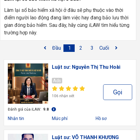
Làm lại sổ bảo hiểm xã hội ở đâu sẽ phụ thuộc vào thời
điểm người lao động đang làm việc hay đang bảo lưu thời
gian đóng bảo hiểm. Sau đây, hãy cùng iLAW tìm hiểu từng
trường hợp này.
Đầu
1
2
3
Cuối
Luật sư: Nguyễn Thị Thu Hoài
Ads
Gọi
106 nhận xét
Đánh giá của iLAW:
9.8
Nhắn tin
Mức phí
Hồ sơ
Luật sư: VÕ THANH KHƯƠNG