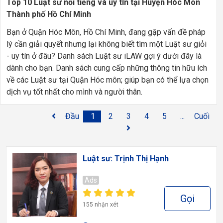
Top 10 Luật sư nổi tiếng và uy tín tại Huyện Hóc Môn
Thành phố Hồ Chí Minh
Bạn ở Quận Hóc Môn, Hồ Chí Minh, đang gặp vấn đề pháp
lý cần giải quyết nhưng lại không biết tìm một Luật sư giỏi
- uy tín ở đâu? Danh sách Luật sư iLAW gợi ý dưới đây là
dành cho bạn. Danh sách cung cấp những thông tin hữu ích
về các Luật sư tại Quận Hóc môn; giúp bạn có thể lựa chọn
dịch vụ tốt nhất cho mình và người thân.
Đầu
1
2
3
4
5
...
Cuối
Luật sư: Trịnh Thị Hạnh
Ads
Gọi
155 nhận xét