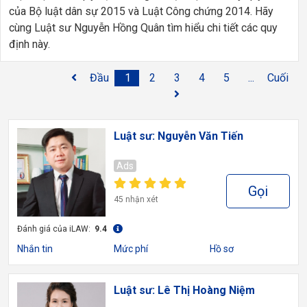
của Bộ luật dân sự 2015 và Luật Công chứng 2014. Hãy
cùng Luật sư Nguyễn Hồng Quân tìm hiểu chi tiết các quy
định này.
Đầu
1
2
3
4
5
...
Cuối
Luật sư: Nguyễn Văn Tiến
Ads
Gọi
45 nhận xét
Đánh giá của iLAW:
9.4
Nhắn tin
Mức phí
Hồ sơ
Luật sư: Lê Thị Hoàng Niệm