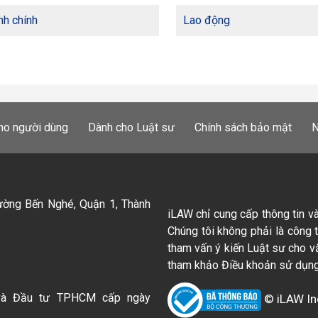
h chính
Lao động
ho người dùng
Dành cho Luật sư
Chính sách bảo mật
N
ường Bến Nghé, Quận 1, Thành
iLAW chỉ cung cấp thông tin v
Chúng tôi không phải là công 
tham vấn ý kiến Luật sư cho v
tham khảo Điều khoản sử dụng
và Đầu tư TPHCM cấp ngày
© iLAW In