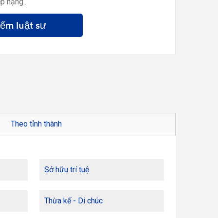
p hạng..
iếm luật sư
Theo tỉnh thành
Sở hữu trí tuệ
Thừa kế - Di chúc