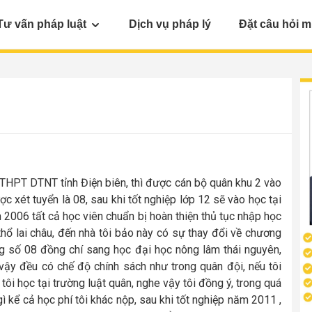
Tư vấn pháp luật
Dịch vụ pháp lý
Đặt câu hỏi m
 THPT DTNT tỉnh Điện biên, thì được cán bộ quân khu 2 vào
c xét tuyển là 08, sau khi tốt nghiệp lớp 12 sẽ vào học tại
m 2006 tất cả học viên chuẩn bị hoàn thiện thủ tục nhập học
thổ lai châu, đến nhà tôi bảo này có sự thay đổi về chương
ng số 08 đồng chí sang học đại học nông lâm thái nguyên,
g vậy đều có chế độ chính sách như trong quân đội, nếu tôi
tôi học tại trường luật quân, nghe vậy tôi đồng ý, trong quá
ì kể cả học phí tôi khác nộp, sau khi tốt nghiệp năm 2011 ,