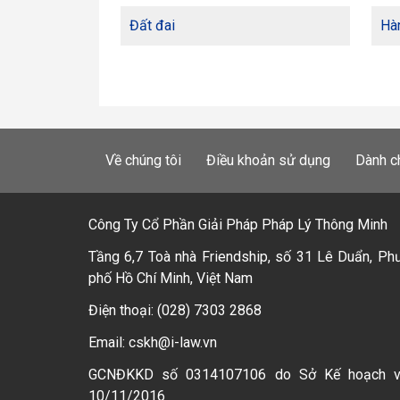
Đất đai
Hàn
Về chúng tôi
Điều khoản sử dụng
Dành c
Công Ty Cổ Phần Giải Pháp Pháp Lý Thông Minh
Tầng 6,7 Toà nhà Friendship, số 31 Lê Duẩn, Ph
phố Hồ Chí Minh, Việt Nam
Điện thoại: (028) 7303 2868
Email: cskh@i-law.vn
GCNĐKKD số 0314107106 do Sở Kế hoạch 
10/11/2016