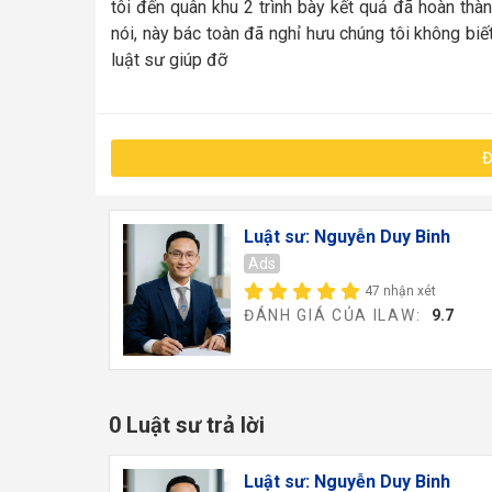
tôi đến quân khu 2 trình bày kết quả đã hoàn thà
nói, này bác toàn đã nghỉ hưu chúng tôi không biết 
luật sư giúp đỡ
Đ
Luật sư: Nguyễn Duy Binh
Ads
47 nhận xét
ĐÁNH GIÁ CỦA ILAW:
9.7
0 Luật sư trả lời
Luật sư: Nguyễn Duy Binh