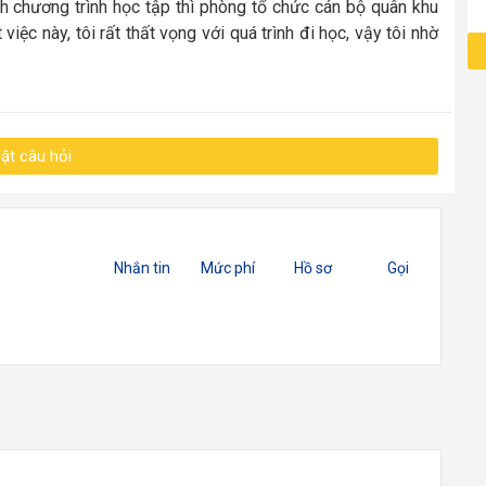
nh chương trình học tập thì phòng tổ chức cán bộ quân khu
việc này, tôi rất thất vọng với quá trình đi học, vậy tôi nhờ
ặt câu hỏi
Nhắn tin
Mức phí
Hồ sơ
Gọi