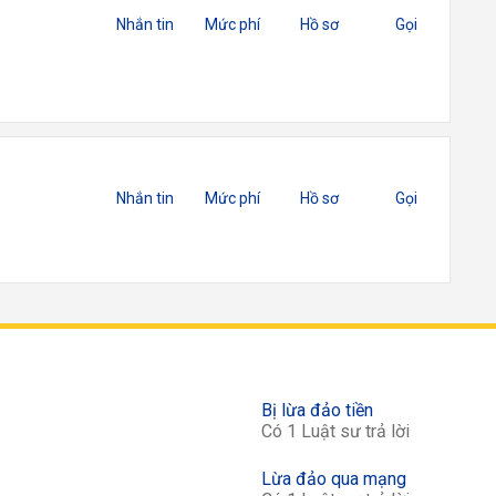
Nhắn tin
Mức phí
Hồ sơ
Gọi
Nhắn tin
Mức phí
Hồ sơ
Gọi
Bị lừa đảo tiền
Có 1 Luật sư trả lời
Lừa đảo qua mạng