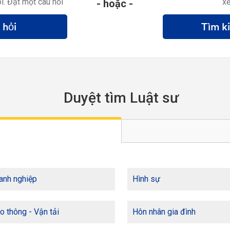
i. Đặt một câu hỏi
xế
- hoặc -
 hỏi
Tìm k
Duyệt tìm Luật sư
anh nghiệp
Hình sự
o thông - Vận tải
Hôn nhân gia đình