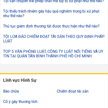
Tội vận chuyển trái phép chất ma túy bị xử phạt như thế nào?
Tội thiếu trách nhiệm gây hậu quả nghiêm trọng bị xử phạt
như thế nào?
Thủ tục giám định thương tật được thực hiện như thế nào?
TỘI LỪA ĐẢO CHIẾM ĐOẠT TÀI SẢN THEO QUY ĐỊNH PHÁP
LUẬT
TOP 5 VĂN PHÒNG LUẬT, CÔNG TY LUẬT NỔI TIẾNG VÀ UY
TÍN TẠI QUẬN TÂN BÌNH THÀNH PHỐ HỒ CHÍ MINH
Lĩnh vực Hình Sự
Bào chữa
Chiếm đoạt tài sản
Cố ý gây thương tích