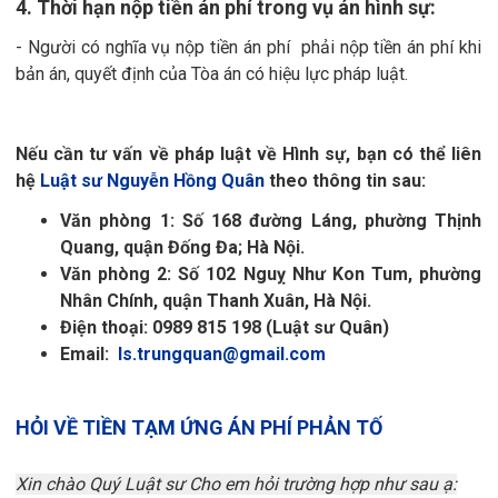
4. Thời hạn nộp tiền án phí trong vụ án hình sự:
- Người có nghĩa vụ nộp tiền án phí phải nộp tiền án phí khi
bản án, quyết định của Tòa án có hiệu lực pháp luật.
Nếu cần tư vấn về pháp luật về Hình sự, bạn có thể liên
hệ
Luật sư Nguyễn Hồng Quân
theo thông tin sau:
Văn phòng 1:
Số 168 đường Láng, phường Thịnh
Quang, quận Đống Đa; Hà Nội.
Văn phòng 2: Số 102 Nguỵ Như Kon Tum, phường
Nhân Chính, quận Thanh Xuân, Hà Nội.
Điện thoại: 0989 815 198 (Luật sư Quân)
Email:
ls.trungquan@gmail.com
HỎI VỀ TIỀN TẠM ỨNG ÁN PHÍ PHẢN TỐ
Xin chào Quý Luật sư Cho em hỏi trường hợp như sau ạ: