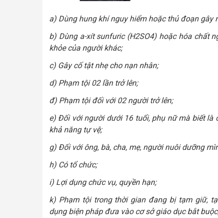
a) Dùng hung khí nguy hiểm hoặc thủ đoạn gây ng
b) Dùng a-xít sunfuric (H2SO4) hoặc hóa chất n
khỏe của người khác;
c) Gây cố tật nhẹ cho nạn nhân;
d) Phạm tội 02 lần trở lên;
đ) Phạm tội đối với 02 người trở lên;
e) Đối với người dưới 16 tuổi, phụ nữ mà biết là
khả năng tự vệ;
g) Đối với ông, bà, cha, mẹ, người nuôi dưỡng mìn
h) Có tổ chức;
i) Lợi dụng chức vụ, quyền hạn;
k) Phạm tội trong thời gian đang bị tạm giữ, 
dụng biện pháp đưa vào cơ sở giáo dục bắt buộc,