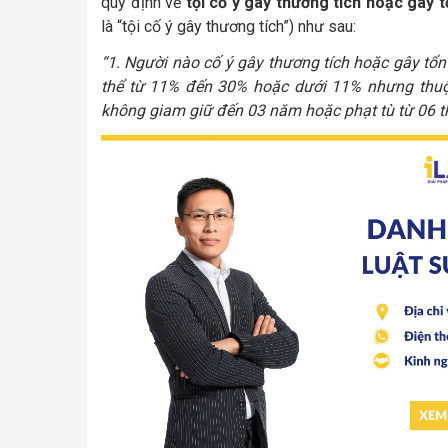
quy định về
tội cố ý gây thương tích hoặc gây 
là “tội cố ý gây thương tích”) như sau:
“1. Người nào cố ý gây thương tích hoặc gây tổn
thể từ 11% đến 30% hoặc dưới 11% nhưng thuộc 
không giam giữ đến 03 năm hoặc phạt tù từ 06 