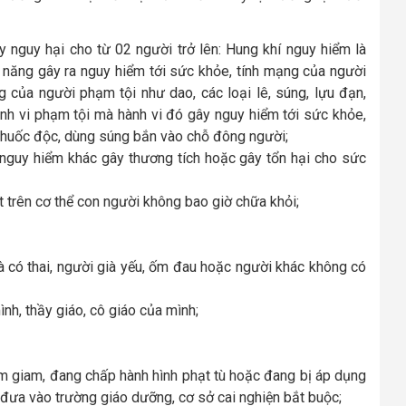
 nguy hại cho từ 02 người trở lên: Hung khí nguy hiểm là
năng gây ra nguy hiểm tới sức khỏe, tính mạng của người
của người phạm tội như dao, các loại lê, súng, lựu đạn,
ành vi phạm tội mà hành vi đó gây nguy hiểm tới sức khỏe,
 thuốc độc, dùng súng bắn vào chỗ đông người;
 nguy hiểm khác gây thương tích hoặc gây tổn hại cho sức
ật trên cơ thể con người không bao giờ chữa khỏi;
là có thai, người già yếu, ốm đau hoặc người khác không có
ình, thầy giáo, cô giáo của mình;
ạm giam, đang chấp hành hình phạt tù hoặc đang bị áp dụng
đưa vào trường giáo dưỡng, cơ sở cai nghiện bắt buộc;