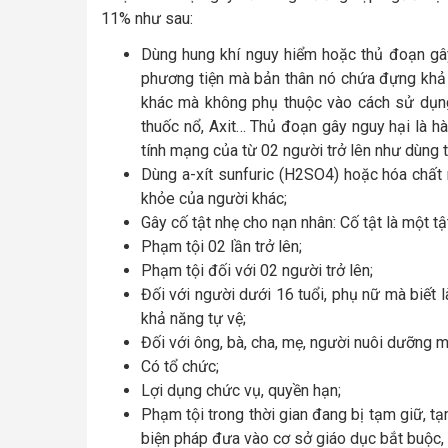
11% như sau:
Dùng hung khí nguy hiểm hoặc thủ đoạn gây
phương tiện mà bản thân nó chứa đựng khả 
khác mà không phụ thuộc vào cách sử dụng 
thuốc nổ, Axit… Thủ đoạn gây nguy hại là h
tính mạng của từ 02 người trở lên như dùng
Dùng a-xít sunfuric (H2SO4) hoặc hóa chất
khỏe của người khác;
Gây cố tật nhẹ cho nạn nhân: Cố tật là một t
Phạm tội 02 lần trở lên;
Phạm tội đối với 02 người trở lên;
Đối với người dưới 16 tuổi, phụ nữ mà biết 
khả năng tự vệ;
Đối với ông, bà, cha, mẹ, người nuôi dưỡng m
Có tổ chức;
Lợi dụng chức vụ, quyền hạn;
Phạm tội trong thời gian đang bị tạm giữ, t
biện pháp đưa vào cơ sở giáo dục bắt buộc, 