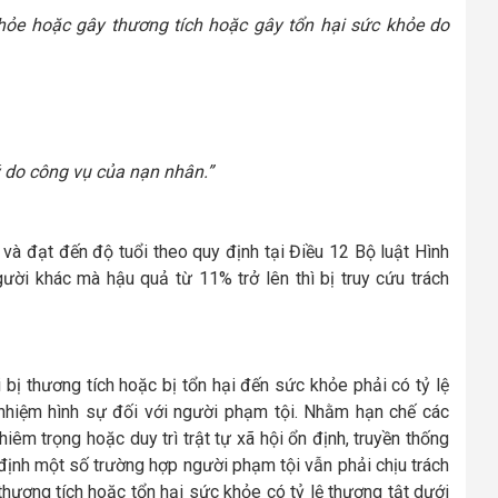
khỏe hoặc gây thương tích hoặc gây tổn hại sức khỏe do
ý do công vụ của nạn nhân.”
 và đạt đến độ tuổi theo quy định tại Điều 12 Bộ luật Hình
ười khác mà hậu quả từ 11% trở lên thì bị truy cứu trách
 bị thương tích hoặc bị tổn hại đến sức khỏe phải có tỷ lệ
h nhiệm hình sự đối với người phạm tội. Nhằm hạn chế các
iêm trọng hoặc duy trì trật tự xã hội ổn định, truyền thống
định một số trường hợp người phạm tội vẫn phải chịu trách
thương tích hoặc tổn hại sức khỏe có tỷ lệ thương tật dưới